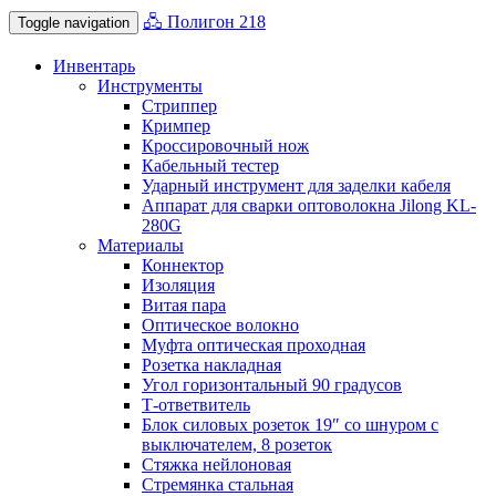
🖧 Полигон 218
Toggle navigation
Инвентарь
Инструменты
Стриппер
Кримпер
Кроссировочный нож
Кабельный тестер
Ударный инструмент для заделки кабеля
Аппарат для сварки оптоволокна Jilong KL-
280G
Материалы
Коннектор
Изоляция
Витая пара
Оптическое волокно
Муфта оптическая проходная
Розетка накладная
Угол горизонтальный 90 градусов
Т-ответвитель
Блок силовых розеток 19″ со шнуром с
выключателем, 8 розеток
Стяжка нейлоновая
Стремянка стальная