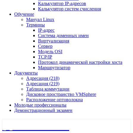
Калькулятор IP-адресов
Калькулятор систем счисления
Обучение
Мануал Linux
Термины
IP-адрес
Система доменных имен
Виртуализация
Сервер
Модель OSI
TCP/IP
Протокол динамической настройки хоста
Маршрутизатор
Документы
Адресация (218)
Адресация (219)
Таблица коммутации
Дисковое пространство VMSphere
Расположение оптоволокна
Молодые профессионалы
Демонстрационный экзамен
🖧 Полигон 218