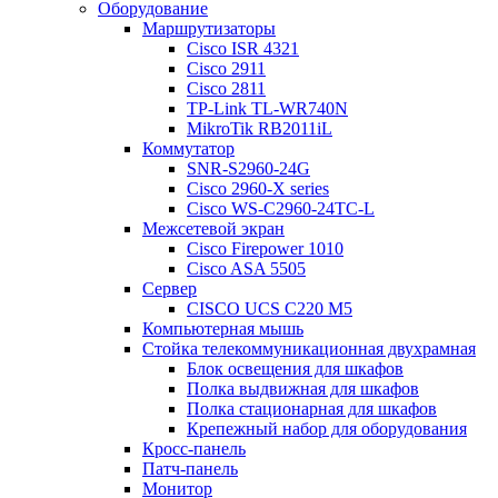
Оборудование
Маршрутизаторы
Cisco ISR 4321
Cisco 2911
Cisco 2811
TP-Link TL-WR740N
MikroTik RB2011iL
Коммутатор
SNR-S2960-24G
Cisco 2960-X series
Cisco WS-C2960-24TC-L
Межсетевой экран
Cisco Firepower 1010
Cisco ASA 5505
Сервер
CISCO UCS C220 M5
Компьютерная мышь
Стойка телекоммуникационная двухрамная
Блок освещения для шкафов
Полка выдвижная для шкафов
Полка стационарная для шкафов
Крепежный набор для оборудования
Кросс-панель
Патч-панель
Монитор