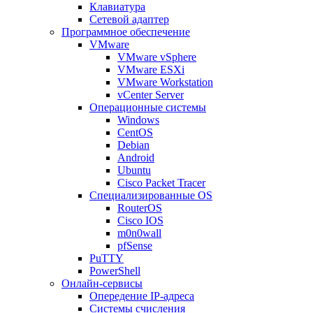
Клавиатура
Сетевой адаптер
Программное обеспечение
VMware
VMware vSphere
VMware ESXi
VMware Workstation
vCenter Server
Операционные системы
Windows
CentOS
Debian
Android
Ubuntu
Cisco Packet Tracer
Специализированные OS
RouterOS
Cisco IOS
m0n0wall
pfSense
PuTTY
PowerShell
Онлайн-сервисы
Опередение IP-адреса
Системы счисления