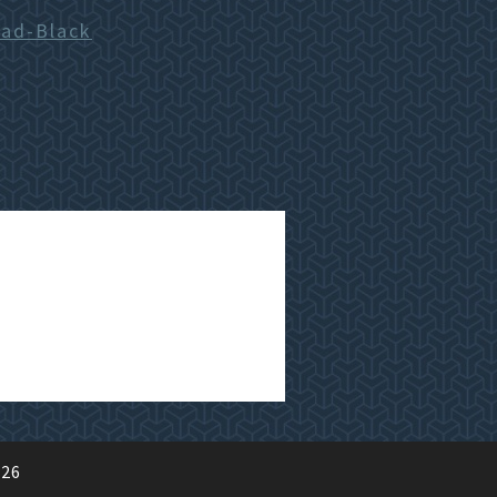
ad-Black
026