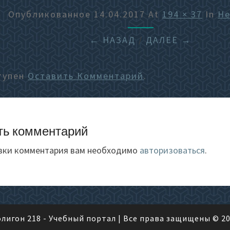
Опубликованное
14.04.2017
At
194 × 37
In
He
← НАЗАД
/
ДАЛЕЕ →
тупен
Оставить Комментарий
.
ть комментарий
вки комментария вам необходимо
авторизоваться
.
лигон 218 - Учебный портал
| Все права защищены © 2