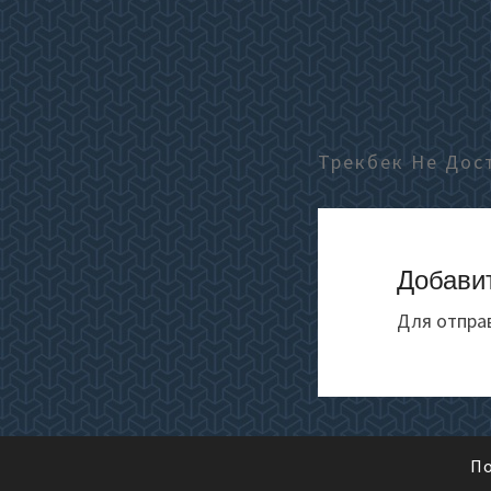
Трекбек Не Дос
Добави
Для отпра
По