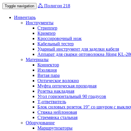
🖧 Полигон 218
Toggle navigation
Инвентарь
Инструменты
Стриппер
Кримпер
Кроссировочный нож
Кабельный тестер
Ударный инструмент для заделки кабеля
Аппарат для сварки оптоволокна Jilong KL-2
Материалы
Коннектор
Изоляция
Витая пара
Оптическое волокно
Муфта оптическая проходная
Розетка накладная
Угол горизонтальный 90 градусов
Т-ответвитель
Блок силовых розеток 19″ со шнуром с выключ
Стяжка нейлоновая
Стремянка стальная
Оборудование
Маршрутизаторы