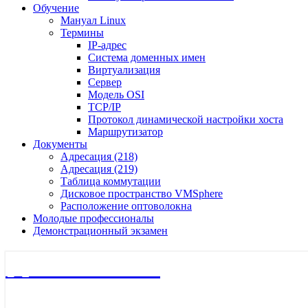
Обучение
Мануал Linux
Термины
IP-адрес
Система доменных имен
Виртуализация
Сервер
Модель OSI
TCP/IP
Протокол динамической настройки хоста
Маршрутизатор
Документы
Адресация (218)
Адресация (219)
Таблица коммутации
Дисковое пространство VMSphere
Расположение оптоволокна
Молодые профессионалы
Демонстрационный экзамен
🖧 Полигон 218