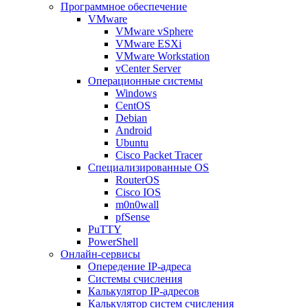
Программное обеспечение
VMware
VMware vSphere
VMware ESXi
VMware Workstation
vCenter Server
Операционные системы
Windows
CentOS
Debian
Android
Ubuntu
Cisco Packet Tracer
Специализированные OS
RouterOS
Cisco IOS
m0n0wall
pfSense
PuTTY
PowerShell
Онлайн-сервисы
Опередение IP-адреса
Системы счисления
Калькулятор IP-адресов
Калькулятор систем счисления