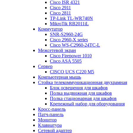
Cisco ISR 4321
Cisco 2911
Cisco 2811
TP-Link TL-WR740N
MikroTik RB2011iL
Коммутатор
SNR-S2960-24G
Cisco 2960-X series
Cisco WS-C2960-24TC-L
Межсетевой экран
Cisco Firepower 1010
Cisco ASA 5505
Сервер
CISCO UCS C220 M5
Компьютерная мышь
Стойка телекоммуникационная двухрамная
Блок освещения для шкафов
Полка выдвижная для шкафов
Полка стационарная для шкафов
Крепежный набор для оборудования
Кросс-панель
Патч-панель
Монитор
Клавиатура
Сетевой адаптер