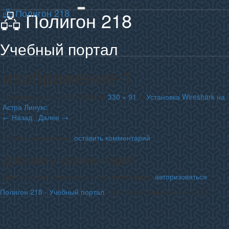
🖧 Полигон 218
🖧 Полигон 218
Toggle
navigation
Учебный портал
изображение-1
Опубликованное
22.01.2025
at
330 × 91
in
Установка Wireshark на
Астра Линукс
← Назад
/
Далее →
Трекбек не доступен
оставить комментарий
.
Добавить комментарий
Для отправки комментария вам необходимо
авторизоваться
.
Полигон 218 - Учебный портал
| Все права защищены © 2026