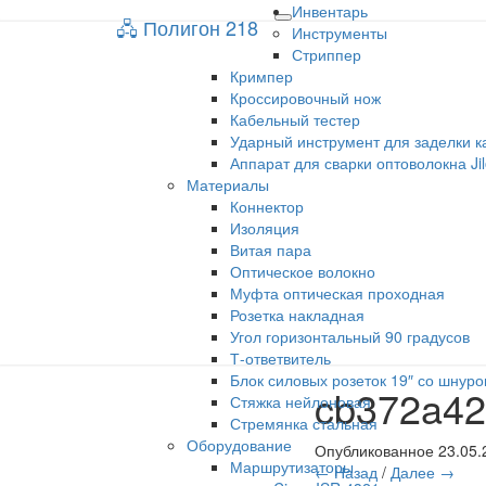
Инвентарь
🖧 Полигон 218
🖧 Полигон 218
Toggle
Инструменты
navigation
Стриппер
Кримпер
Учебный портал
Кроссировочный нож
Кабельный тестер
Ударный инструмент для заделки к
Аппарат для сварки оптоволокна Ji
Материалы
Коннектор
Изоляция
Витая пара
Оптическое волокно
Муфта оптическая проходная
Розетка накладная
Угол горизонтальный 90 градусов
Т-ответвитель
Блок силовых розеток 19″ со шнуро
cb372a42
Стяжка нейлоновая
Стремянка стальная
Оборудование
Опубликованное
23.05.
Маршрутизаторы
← Назад
/
Далее →