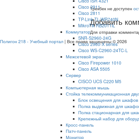
Cisco ISR 4321
Cisco 2911
Трекбек не доступен
ос
Cisco 2811
TP-Link TL-WR740N
Добавить ком
MikroTik RB2011iL
Коммутатор
Для отправки коммент
SNR-S2960-24G
Полигон 218 - Учебный портал
| Все права защищены © 2026
Cisco 2960-X series
Cisco WS-C2960-24TC-L
Межсетевой экран
Cisco Firepower 1010
Cisco ASA 5505
Сервер
CISCO UCS C220 M5
Компьютерная мышь
Стойка телекоммуникационная дв
Блок освещения для шкафов
Полка выдвижная для шкафо
Полка стационарная для шк
Крепежный набор для обору
Кросс-панель
Патч-панель
Монитор