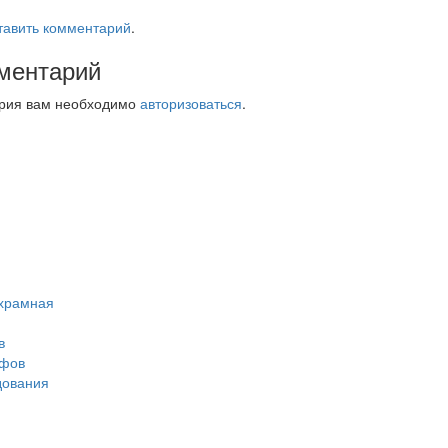
тавить комментарий
.
ментарий
ария вам необходимо
авторизоваться
.
ухрамная
в
афов
дования