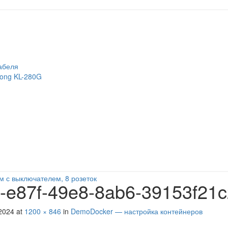
абеля
long KL-280G
м с выключателем, 8 розеток
-e87f-49e8-8ab6-39153f21
2024
at
1200 × 846
in
DemoDocker — настройка контейнеров