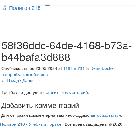
🖧 Полигон 218
🖧 Полигон 218
Toggle
navigation
Учебный портал
58f36ddc-64de-4168-b73a-
b44bafa3d888
Опубликованное
23.05.2024
at
1168 × 734
in
DemoDocker —
настройка контейнеров
← Назад
/
Далее →
Трекбек не доступен
оставить комментарий
.
Добавить комментарий
Для отправки комментария вам необходимо
авторизоваться
.
Полигон 218 - Учебный портал
| Все права защищены © 2026