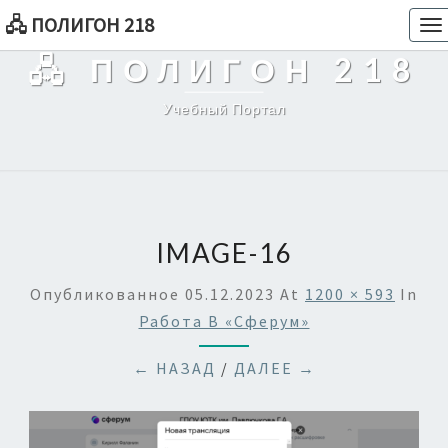
🖧 ПОЛИГОН 218
To
na
🖧 ПОЛИГОН 218
Учебный Портал
IMAGE-16
Опубликованное
05.12.2023
At
1200 × 593
In
Работа В «Сферум»
← НАЗАД
/
ДАЛЕЕ →