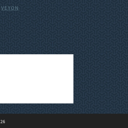
n
VEYON
026