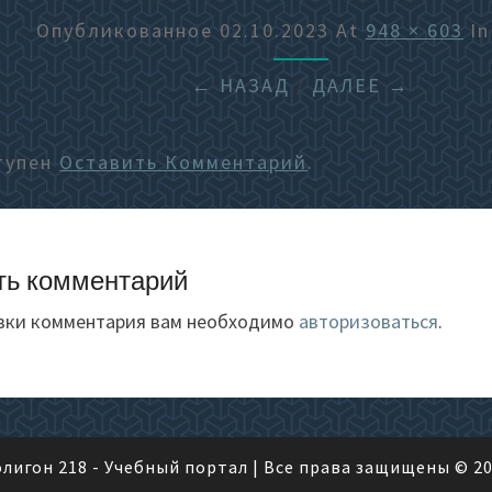
Опубликованное
02.10.2023
At
948 × 603
I
← НАЗАД
/
ДАЛЕЕ →
тупен
Оставить Комментарий
.
ть комментарий
вки комментария вам необходимо
авторизоваться
.
лигон 218 - Учебный портал
| Все права защищены © 2