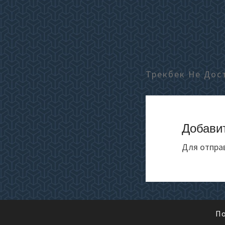
Трекбек Не Дос
Добави
Для отпра
По