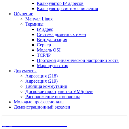
Калькулятор IP-адресов
Калькулятор систем счисления
Обучение
Мануал Linux
Термины
IP-адрес
Система доменных имен
Виртуализация
Сервер
Модель OSI
TCP/IP
Протокол динамической настройки хоста
Маршрутизатор
Документы
Адресация (218)
Адресация (219)
Таблица коммутации
Дисковое пространство VMSphere
Расположение оптоволокна
Молодые профессионалы
Демонстрационный экзамен
🖧 Полигон 218