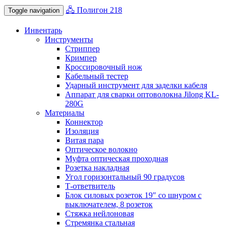
🖧 Полигон 218
Toggle navigation
Инвентарь
Инструменты
Стриппер
Кримпер
Кроссировочный нож
Кабельный тестер
Ударный инструмент для заделки кабеля
Аппарат для сварки оптоволокна Jilong KL-
280G
Материалы
Коннектор
Изоляция
Витая пара
Оптическое волокно
Муфта оптическая проходная
Розетка накладная
Угол горизонтальный 90 градусов
Т-ответвитель
Блок силовых розеток 19″ со шнуром с
выключателем, 8 розеток
Стяжка нейлоновая
Стремянка стальная