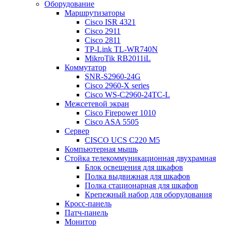
Оборудование
Маршрутизаторы
Cisco ISR 4321
Cisco 2911
Cisco 2811
TP-Link TL-WR740N
MikroTik RB2011iL
Коммутатор
SNR-S2960-24G
Cisco 2960-X series
Cisco WS-C2960-24TC-L
Межсетевой экран
Cisco Firepower 1010
Cisco ASA 5505
Сервер
CISCO UCS C220 M5
Компьютерная мышь
Стойка телекоммуникационная двухрамная
Блок освещения для шкафов
Полка выдвижная для шкафов
Полка стационарная для шкафов
Крепежный набор для оборудования
Кросс-панель
Патч-панель
Монитор