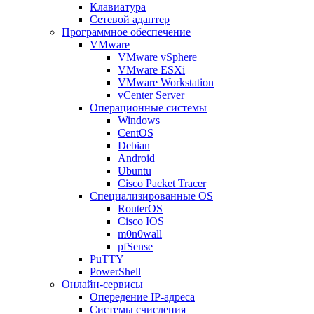
Клавиатура
Сетевой адаптер
Программное обеспечение
VMware
VMware vSphere
VMware ESXi
VMware Workstation
vCenter Server
Операционные системы
Windows
CentOS
Debian
Android
Ubuntu
Cisco Packet Tracer
Специализированные OS
RouterOS
Cisco IOS
m0n0wall
pfSense
PuTTY
PowerShell
Онлайн-сервисы
Опередение IP-адреса
Системы счисления