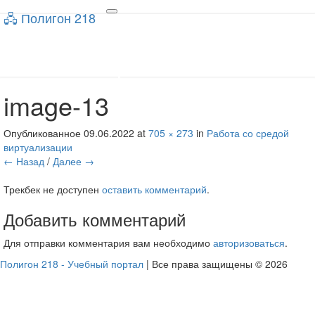
🖧 Полигон 218
🖧 Полигон 218
Toggle
navigation
Учебный портал
image-13
Опубликованное
09.06.2022
at
705 × 273
in
Работа со средой
виртуализации
← Назад
/
Далее →
Трекбек не доступен
оставить комментарий
.
Добавить комментарий
Для отправки комментария вам необходимо
авторизоваться
.
Полигон 218 - Учебный портал
| Все права защищены © 2026