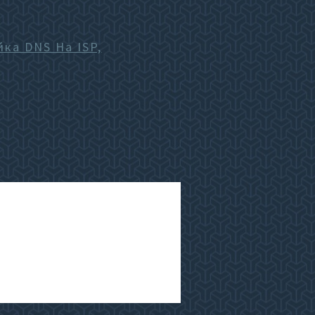
ка DNS На ISP,