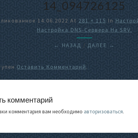
14_094726125
бликованное
14.06.2022
At
281 × 115
In
Настрой
Настройка DNS-Сервера На SRV.
← НАЗАД
/
ДАЛЕЕ →
тупен
Оставить Комментарий
.
ть комментарий
вки комментария вам необходимо
авторизоваться
.