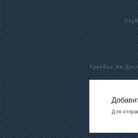
Опу
Трекбек Не Дос
Добави
Для отпра