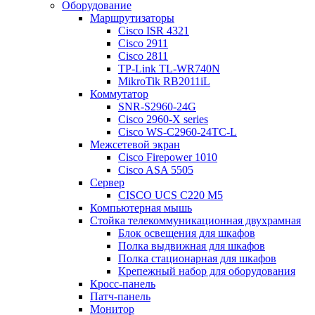
Оборудование
Маршрутизаторы
Cisco ISR 4321
Cisco 2911
Cisco 2811
TP-Link TL-WR740N
MikroTik RB2011iL
Коммутатор
SNR-S2960-24G
Cisco 2960-X series
Cisco WS-C2960-24TC-L
Межсетевой экран
Cisco Firepower 1010
Cisco ASA 5505
Сервер
CISCO UCS C220 M5
Компьютерная мышь
Стойка телекоммуникационная двухрамная
Блок освещения для шкафов
Полка выдвижная для шкафов
Полка стационарная для шкафов
Крепежный набор для оборудования
Кросс-панель
Патч-панель
Монитор