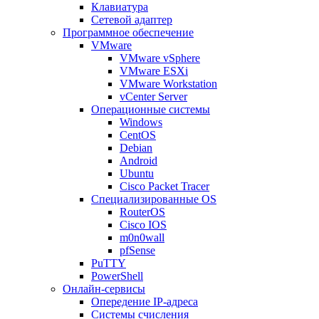
Клавиатура
Сетевой адаптер
Программное обеспечение
VMware
VMware vSphere
VMware ESXi
VMware Workstation
vCenter Server
Операционные системы
Windows
CentOS
Debian
Android
Ubuntu
Cisco Packet Tracer
Специализированные OS
RouterOS
Cisco IOS
m0n0wall
pfSense
PuTTY
PowerShell
Онлайн-сервисы
Опередение IP-адреса
Системы счисления