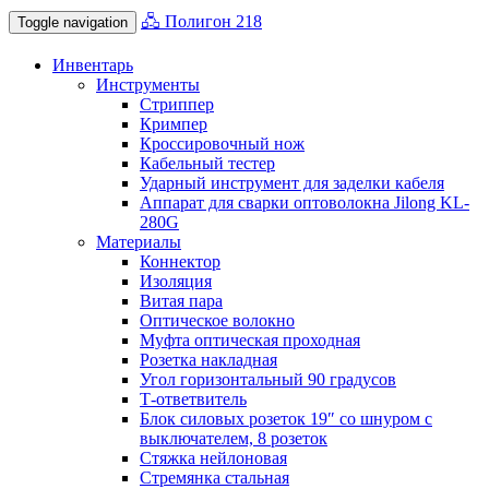
🖧 Полигон 218
Toggle navigation
Инвентарь
Инструменты
Стриппер
Кримпер
Кроссировочный нож
Кабельный тестер
Ударный инструмент для заделки кабеля
Аппарат для сварки оптоволокна Jilong KL-
280G
Материалы
Коннектор
Изоляция
Витая пара
Оптическое волокно
Муфта оптическая проходная
Розетка накладная
Угол горизонтальный 90 градусов
Т-ответвитель
Блок силовых розеток 19″ со шнуром с
выключателем, 8 розеток
Стяжка нейлоновая
Стремянка стальная