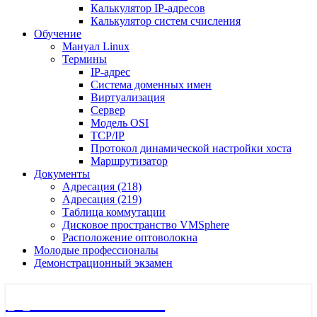
Калькулятор IP-адресов
Калькулятор систем счисления
Обучение
Мануал Linux
Термины
IP-адрес
Система доменных имен
Виртуализация
Сервер
Модель OSI
TCP/IP
Протокол динамической настройки хоста
Маршрутизатор
Документы
Адресация (218)
Адресация (219)
Таблица коммутации
Дисковое пространство VMSphere
Расположение оптоволокна
Молодые профессионалы
Демонстрационный экзамен
🖧 Полигон 218