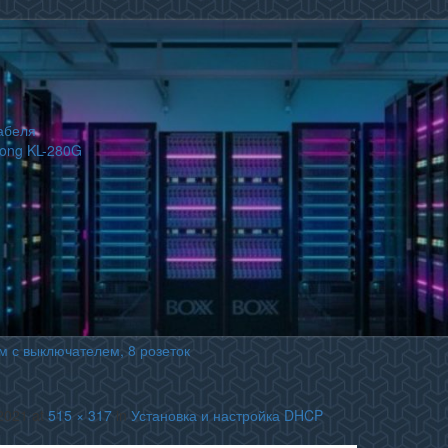
абеля
long KL-280G
м с выключателем, 8 розеток
0
2021
at
515 × 317
in
Установка и настройка DHCP