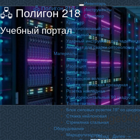
Инвентарь
🖧 Полигон 218
🖧 Полигон 218
Toggle
Инструменты
navigation
Стриппер
Кримпер
Учебный портал
Кроссировочный нож
Кабельный тестер
Ударный инструмент для заделки к
Аппарат для сварки оптоволокна Ji
Материалы
Коннектор
Изоляция
Витая пара
Оптическое волокно
Муфта оптическая проходная
Розетка накладная
Угол горизонтальный 90 градусов
Т-ответвитель
Блок силовых розеток 19″ со шнуро
image04
Стяжка нейлоновая
Стремянка стальная
Оборудование
Опубликованное
19.04.
Маршрутизаторы
← Назад
/
Далее →