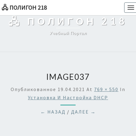
🖧 ПОЛИГОН 218
To
na
🖧 ПОЛИГОН 218
Учебный Портал
IMAGE037
Опубликованное
19.04.2021
At
769 × 550
In
Установка И Настройка DHCP
← НАЗАД
/
ДАЛЕЕ →