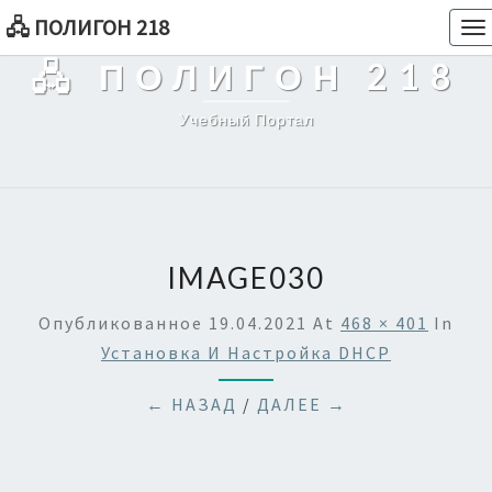
🖧 ПОЛИГОН 218
To
na
🖧 ПОЛИГОН 218
Учебный Портал
IMAGE030
Опубликованное
19.04.2021
At
468 × 401
In
Установка И Настройка DHCP
← НАЗАД
/
ДАЛЕЕ →