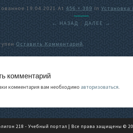
кованное
19.04.2021
At
456 × 389
In
Установка
← НАЗАД
/
ДАЛЕЕ →
тупен
Оставить Комментарий
.
ть комментарий
вки комментария вам необходимо
авторизоваться
.
лигон 218 - Учебный портал
| Все права защищены © 2