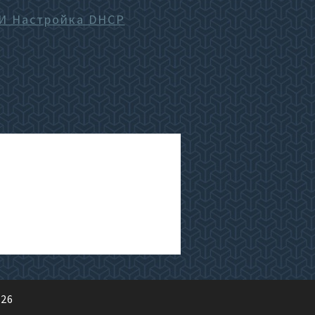
 И Настройка DHCP
026