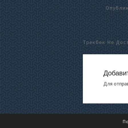
Опубли
Трекбек Не Дос
Добави
Для отпра
По