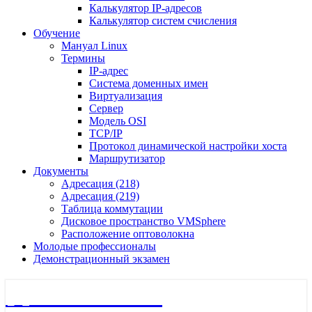
Калькулятор IP-адресов
Калькулятор систем счисления
Обучение
Мануал Linux
Термины
IP-адрес
Система доменных имен
Виртуализация
Сервер
Модель OSI
TCP/IP
Протокол динамической настройки хоста
Маршрутизатор
Документы
Адресация (218)
Адресация (219)
Таблица коммутации
Дисковое пространство VMSphere
Расположение оптоволокна
Молодые профессионалы
Демонстрационный экзамен
🖧 Полигон 218