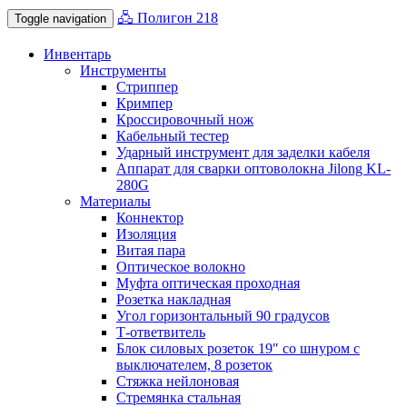
🖧 Полигон 218
Toggle navigation
Инвентарь
Инструменты
Стриппер
Кримпер
Кроссировочный нож
Кабельный тестер
Ударный инструмент для заделки кабеля
Аппарат для сварки оптоволокна Jilong KL-
280G
Материалы
Коннектор
Изоляция
Витая пара
Оптическое волокно
Муфта оптическая проходная
Розетка накладная
Угол горизонтальный 90 градусов
Т-ответвитель
Блок силовых розеток 19″ со шнуром с
выключателем, 8 розеток
Стяжка нейлоновая
Стремянка стальная