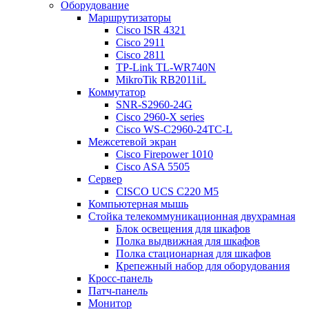
Оборудование
Маршрутизаторы
Cisco ISR 4321
Cisco 2911
Cisco 2811
TP-Link TL-WR740N
MikroTik RB2011iL
Коммутатор
SNR-S2960-24G
Cisco 2960-X series
Cisco WS-C2960-24TC-L
Межсетевой экран
Cisco Firepower 1010
Cisco ASA 5505
Сервер
CISCO UCS C220 M5
Компьютерная мышь
Стойка телекоммуникационная двухрамная
Блок освещения для шкафов
Полка выдвижная для шкафов
Полка стационарная для шкафов
Крепежный набор для оборудования
Кросс-панель
Патч-панель
Монитор