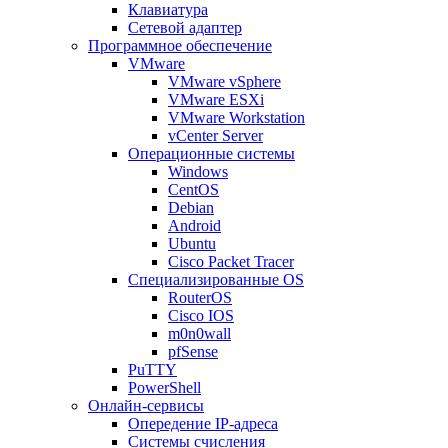
Клавиатура
Сетевой адаптер
Программное обеспечение
VMware
VMware vSphere
VMware ESXi
VMware Workstation
vCenter Server
Операционные системы
Windows
CentOS
Debian
Android
Ubuntu
Cisco Packet Tracer
Специализированные OS
RouterOS
Cisco IOS
m0n0wall
pfSense
PuTTY
PowerShell
Онлайн-сервисы
Опередение IP-адреса
Системы счисления