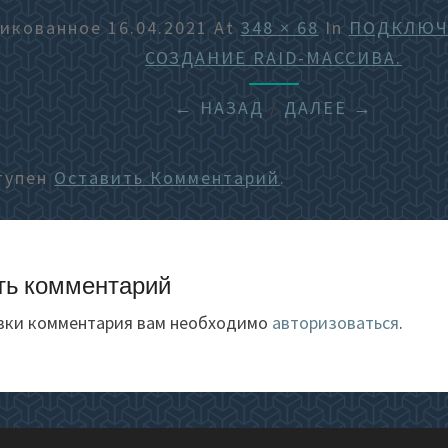
ликованное
16.04.2021
At
348 × 68
In
ПОДКЛЮЧ
СОЗДАНИЕ RAID-МАССИВА.
← НАЗАД
/
ДАЛЕЕ →
тупен
Оставить Комментарий
.
ть комментарий
вки комментария вам необходимо
авторизоваться
.