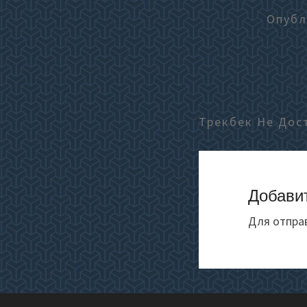
Опуб
Трекбек Не Дос
Добави
Для отпра