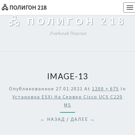
🖧 ПОЛИГОН 218
To
na
🖧 ПОЛИГОН 218
Учебный Портал
IMAGE-13
Опубликованное
27.01.2021
At
1200 × 675
In
Установка ESXi На Сервер Cisco UCS C220
M5
← НАЗАД
/
ДАЛЕЕ →