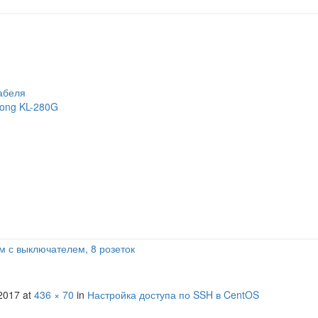
абеля
long KL-280G
м с выключателем, 8 розеток
2017
at
436 × 70
in
Настройка доступа по SSH в CentOS