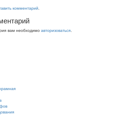
тавить комментарий
.
ментарий
ария вам необходимо
авторизоваться
.
ухрамная
в
афов
дования