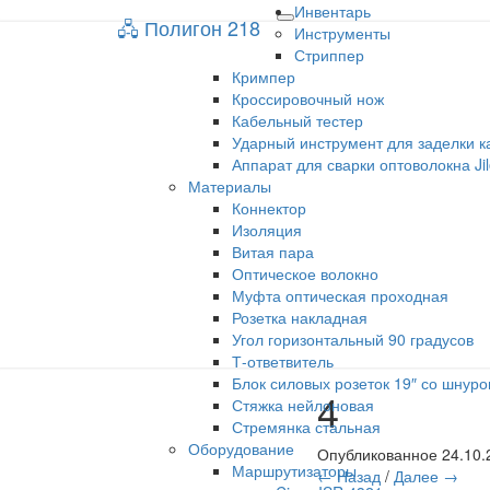
Инвентарь
🖧 Полигон 218
🖧 Полигон 218
Toggle
Инструменты
navigation
Стриппер
Кримпер
Учебный портал
Кроссировочный нож
Кабельный тестер
Ударный инструмент для заделки к
Аппарат для сварки оптоволокна Ji
Материалы
Коннектор
Изоляция
Витая пара
Оптическое волокно
Муфта оптическая проходная
Розетка накладная
Угол горизонтальный 90 градусов
Т-ответвитель
Блок силовых розеток 19″ со шнуро
4
Стяжка нейлоновая
Стремянка стальная
Оборудование
Опубликованное
24.10.
Маршрутизаторы
← Назад
/
Далее →