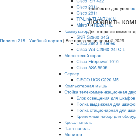
Cisco ISR 4321
Cisco 2911
Трекбек не доступен
ос
Cisco 2811
TP-Link TL-WR740N
Добавить ком
MikroTik RB2011iL
Коммутатор
Для отправки коммент
SNR-S2960-24G
Полигон 218 - Учебный портал
| Все права защищены © 2026
Cisco 2960-X series
Cisco WS-C2960-24TC-L
Межсетевой экран
Cisco Firepower 1010
Cisco ASA 5505
Сервер
CISCO UCS C220 M5
Компьютерная мышь
Стойка телекоммуникационная дв
Блок освещения для шкафов
Полка выдвижная для шкафо
Полка стационарная для шк
Крепежный набор для обору
Кросс-панель
Патч-панель
Монитор