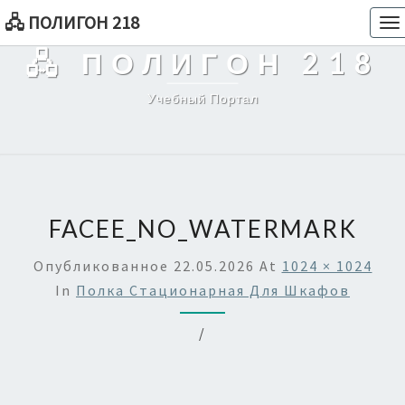
🖧 ПОЛИГОН 218
To
na
🖧 ПОЛИГОН 218
Учебный Портал
FACEE_NO_WATERMARK
Опубликованное
22.05.2026
At
1024 × 1024
In
Полка Стационарная Для Шкафов
/