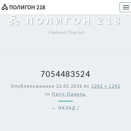
🖧 ПОЛИГОН 218
To
na
🖧 ПОЛИГОН 218
Учебный Портал
7054483524
Опубликованное
22.05.2026
At
1292 × 1292
In
Патч-Панель
← НАЗАД
/