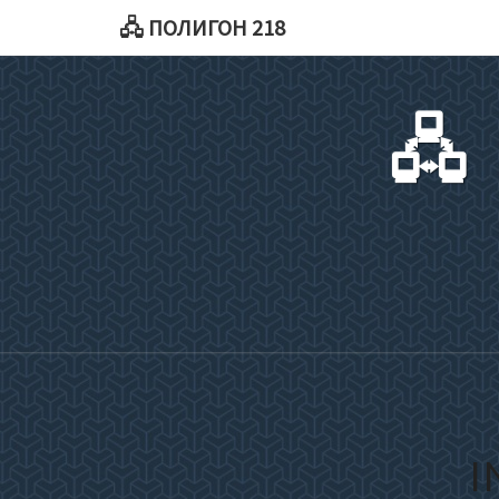
🖧 ПОЛИГОН 218
🖧
I