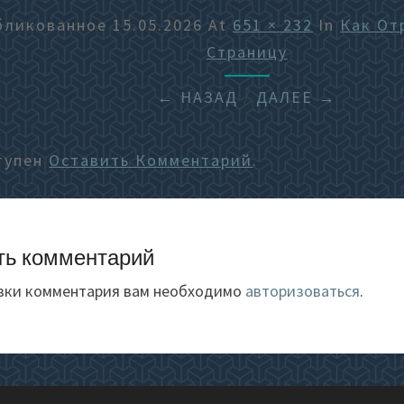
бликованное
15.05.2026
At
651 × 232
In
Как От
Страницу
← НАЗАД
/
ДАЛЕЕ →
тупен
Оставить Комментарий
.
ть комментарий
вки комментария вам необходимо
авторизоваться
.