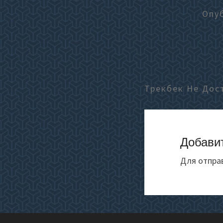
Опу
Трекбек Не Дос
Добави
Для отпра