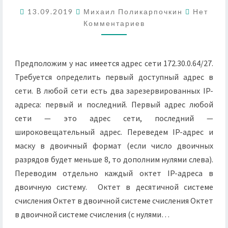
АДРЕСА
Коммент
13.09.2019
Михаил Поликарпочкин
Нет
В
Комментариев
СЕТИ
Предположим у нас имеется адрес сети 172.30.0.64/27.
Требуется определить первый доступный адрес в
сети. В любой сети есть два зарезервированных IP-
адреса: первый и последний. Первый адрес любой
сети — это адрес сети, последний —
широковещательный адрес. Переведем IP-адрес и
маску в двоичный формат (если число двоичных
разрядов будет меньше 8, то дополним нулями слева).
Переводим отдельно каждый октет IP-адреса в
двоичную систему. ‭ Октет в десятичной системе
счисления Октет в двоичной системе счисления Октет
в двоичной системе счисления (с нулями…