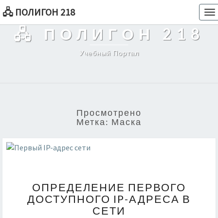
🖧 ПОЛИГОН 218
To
na
🖧 ПОЛИГОН 218
Учебный Портал
Просмотрено
Метка:
Маска
ОПРЕДЕЛЕНИЕ
ОПРЕДЕЛЕНИЕ ПЕРВОГО
ПЕРВОГО
ДОСТУПНОГО IP-АДРЕСА В
ДОСТУПНОГО
СЕТИ
IP-