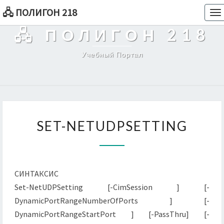
🖧 ПОЛИГОН 218
To
na
🖧 ПОЛИГОН 218
Учебный Портал
SET-
SET-NETUDPSETTING
NETUDPSETTING
СИНТАКСИС
Set-NetUDPSetting [-CimSession ] [-
DynamicPortRangeNumberOfPorts ] [-
DynamicPortRangeStartPort ] [-PassThru] [-