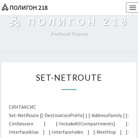
🖧 ПОЛИГОН 218
To
na
🖧 ПОЛИГОН 218
Учебный Портал
SET-
SET-NETROUTE
NETROUTE
СИНТАКСИС
Set-NetRoute [[-DestinationPrefix] ] [-AddressFamily ] [-
CimSession ] [-IncludeAllCompartments] [-
InterfaceAlias ] [-InterfaceIndex ] [-NextHop ] [-