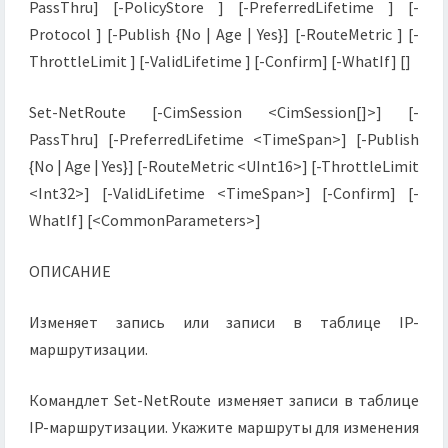
PassThru] [-PolicyStore ] [-PreferredLifetime ] [-
Protocol ] [-Publish {No | Age | Yes}] [-RouteMetric ] [-
ThrottleLimit ] [-ValidLifetime ] [-Confirm] [-WhatIf] []
Set-NetRoute [-CimSession <CimSession[]>] [-
PassThru] [-PreferredLifetime <TimeSpan>] [-Publish
{No | Age | Yes}] [-RouteMetric <UInt16>] [-ThrottleLimit
<Int32>] [-ValidLifetime <TimeSpan>] [-Confirm] [-
WhatIf] [<CommonParameters>]
ОПИСАНИЕ
Изменяет запись или записи в таблице IP-
маршрутизации.
Командлет Set-NetRoute изменяет записи в таблице
IP-маршрутизации. Укажите маршруты для изменения