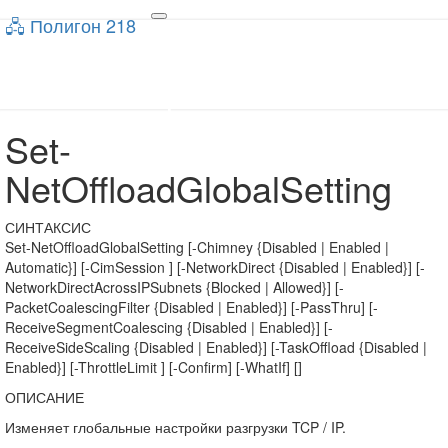
🖧 Полигон 218
🖧 Полигон 218
Toggle
navigation
Учебный портал
Set-
Set-
NetOffloadGlobalSetting
NetOffloadGlobalSetting
СИНТАКСИС
Set-NetOffloadGlobalSetting [-Chimney {Disabled | Enabled |
Automatic}] [-CimSession ] [-NetworkDirect {Disabled | Enabled}] [-
NetworkDirectAcrossIPSubnets {Blocked | Allowed}] [-
PacketCoalescingFilter {Disabled | Enabled}] [-PassThru] [-
ReceiveSegmentCoalescing {Disabled | Enabled}] [-
ReceiveSideScaling {Disabled | Enabled}] [-TaskOffload {Disabled |
Enabled}] [-ThrottleLimit ] [-Confirm] [-WhatIf] []
ОПИСАНИЕ
Изменяет глобальные настройки разгрузки TCP / IP.