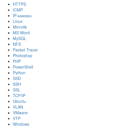
HTTPS
ICMP
IP-камера
Linux
Microtik
MS Word
MySQL
NFS
Packet Tracer
Photoshop
PHP
PowerShell
Python
SSD
SSH
SSL
TCP/IP
Ubuntu
VLAN
VMware
VTP
Windows