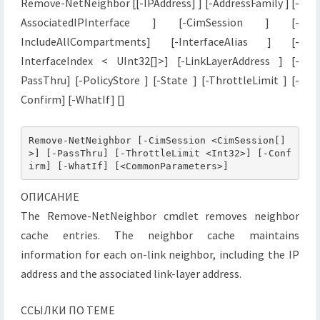
Remove-NetNeighbor [[-IPAddress] ] [-AddressFamily ] [-
AssociatedIPInterface ] [-CimSession ] [-
IncludeAllCompartments] [-InterfaceAlias ] [-
InterfaceIndex < UInt32[]>] [-LinkLayerAddress ] [-
PassThru] [-PolicyStore ] [-State ] [-ThrottleLimit ] [-
Confirm] [-WhatIf] []
Remove-NetNeighbor [-CimSession <CimSession[]
>] [-PassThru] [-ThrottleLimit <Int32>] [-Conf
irm] [-WhatIf] [<CommonParameters>]
ОПИСАНИЕ
The Remove-NetNeighbor cmdlet removes neighbor
cache entries. The neighbor cache maintains
information for each on-link neighbor, including the IP
address and the associated link-layer address.
ССЫЛКИ ПО ТЕМЕ