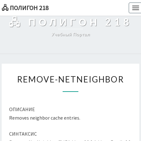
🖧 ПОЛИГОН 218
To
na
🖧 ПОЛИГОН 218
Учебный Портал
REMOVE-
REMOVE-NETNEIGHBOR
NETNEIGHBOR
ОПИСАНИЕ
Removes neighbor cache entries.
СИНТАКСИС