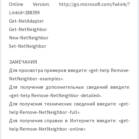
Online Version: http://go.microsoft.com/fwlink/?
LinkId=288399
Get-NetAdapter
Get-NetNeighbor
New-NetNeighbor
Set-NetNeighbor
ЗАМЕЧАНИЯ
Для просмотра примеров введите: «get-help Remove-
NetNeighbor -examples».
Для получения дополнительных сведений введите:
«get-help Remove-NetNeighbor -detailed».
Для получения технических сведений введите: «get-
help Remove-NetNeighbor -full».
Для получения справки в Интернете введите: «get-
help Remove-NetNeighbor -online»