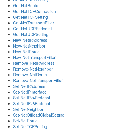
Get-NetRoute
Get-NetTCPConnection
Get-NetTCPSetting
Get-NetTransportFilter
Get-NetUDPEndpoint
Get-NetUDPSetting
New-NetIPAddress
New-NetNeighbor
New-NetRoute
New-NetTransportFilter
Remove-NetIPAddress
Remove-NetNeighbor
Remove-NetRoute
Remove-NetTransportFilter
Set-NetIPAddress
Set-NetIPInterface
Set-NetIPv4Protocol
Set-NetIPv6Protocol
Set-NetNeighbor
Set-NetOffloadGlobalSetting
Set-NetRoute
Set-NetTCPSetting