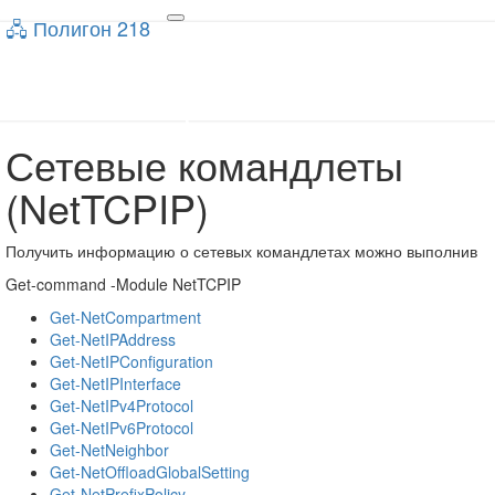
🖧 Полигон 218
🖧 Полигон 218
Toggle
navigation
Учебный портал
Сетевые командлеты
Сетевые
командлеты
(NetTCPIP)
(NetTCPIP)
Получить информацию о сетевых командлетах можно выполнив
Get-command -Module NetTCPIP
Get-NetCompartment
Get-NetIPAddress
Get-NetIPConfiguration
Get-NetIPInterface
Get-NetIPv4Protocol
Get-NetIPv6Protocol
Get-NetNeighbor
Get-NetOffloadGlobalSetting
Get-NetPrefixPolicy