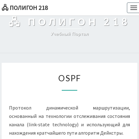
🖧 ПОЛИГОН 218
To
na
🖧 ПОЛИГОН 218
Учебный Портал
OSPF
OSPF
Протокол динамической маршрутизации,
основанный на технологии отслеживания состояния
канала (link-state technology) и использующий для
нахождения кратчайшего пути алгоритм Дейкстры.