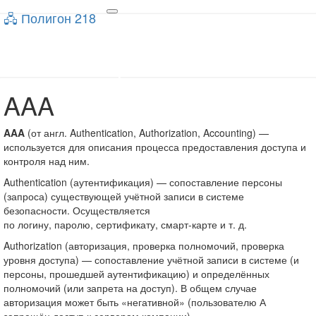
🖧 Полигон 218
🖧 Полигон 218
Toggle
navigation
Учебный портал
AAA
AAA
AAA
(от англ. Authentication, Authorization, Accounting) —
используется для описания процесса предоставления доступа и
контроля над ним.
Authentication (аутентификация) — сопоставление персоны
(запроса) существующей учётной записи в системе
безопасности. Осуществляется
по логину, паролю, сертификату, смарт-карте и т. д.
Authorization (авторизация, проверка полномочий, проверка
уровня доступа) — сопоставление учётной записи в системе (и
персоны, прошедшей аутентификацию) и определённых
полномочий (или запрета на доступ). В общем случае
авторизация может быть «негативной» (пользователю А