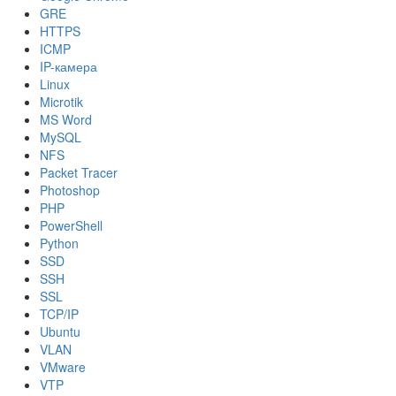
GRE
HTTPS
ICMP
IP-камера
Linux
Microtik
MS Word
MySQL
NFS
Packet Tracer
Photoshop
PHP
PowerShell
Python
SSD
SSH
SSL
TCP/IP
Ubuntu
VLAN
VMware
VTP