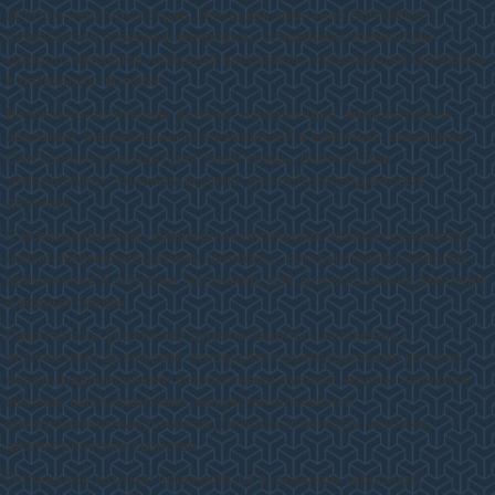
флотом некоторых стран. Немецкая компания Sennheiser
разработала лазерный микрофон, основными элементами
которого являются лазерный излучатель, отражающая мембрана
и оптическое волокно
.
Волоконно-оптические датчики, измеряющие температуры и
давления, разработаны для измерений в нефтяных скважинах.
Они хорошо подходят для такой среды, работая при
температурах, слишком высоких для полупроводниковых
датчиков.
С использованием полимерных оптических волокон создаются
новые химические датчики (сенсоры), которые нашли широкое
применение в экологии, например, для детектирования аммония
в водных средах
.
Разработаны устройства дуговой защиты с волоконно-
оптическими датчиками, основными преимуществами которых
перед традиционными устройствами дуговой защиты являются:
высокое быстродействие, нечувствительность к
электромагнитным помехам, гибкость и лёгкость монтажа,
диэлектрические свойства.
Оптическое волокно применяется в лазерном гироскопе,