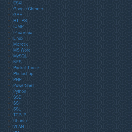
ESXI
Google Chrome
GRE
HTTPS
ICMP
IP-камера
Linux
Microtik
MS Word
MySQL
NFS
Packet Tracer
Photoshop
PHP
PowerShell
Python
SSD
SSH
SSL
TCP/IP
Ubuntu
VLAN