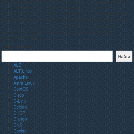
используемом в Boeing 767 и в некоторых моделях машин (для
навигации). Волоконно-оптические гироскопы применяются в
космических кораблях «Союз»
. Специальные оптические волокна
используются в интерферометрических датчиках магнитного
поля и электрического тока. Это волокна, полученные при
вращении заготовки с сильным встроенным двойным
лучепреломлением.
Поиск по сайту
Найти
ALD
ALT Linux
Apache
Astra Linux
CentOS
Cisco
D-Link
Debian
DHCP
Django
DNS
Docker