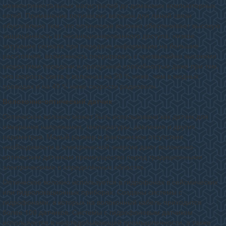
межконтинентальных магистралей до домашних компьютерных
сетей. Применение оптических волокон для линий связи
обусловлено тем, что оптическое волокно обеспечивает высокую
защищённость от несанкционированного доступа, низкое
затухание сигнала при передаче информации на большие
расстояния, возможность оперировать с чрезвычайно высокими
скоростями передачи и пропускной способностью даже при том,
что скорость света в волокнах на 30 % ниже, чем в медных
проводах и на 40 % ниже скорости радиоволн.
Волоконно-оптический датчик
Оптическое волокно может быть использовано как датчик для
измерения напряжения, температуры, давления и других
параметров. Малый размер и фактическое отсутствие
необходимости в электрической энергии дают волоконно-
оптическим датчикам преимущество перед традиционными
электрическими в определённых областях.
Оптическое волокно используется в гидрофонах в сейсмических
или гидролокационных приборах. Созданы системы с
гидрофонами, в которых на волоконный кабель приходится
более 100 датчиков. Системы с гидрофоновым датчиком
используются в нефтедобывающей промышленности, а также