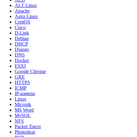
ALT Linux
Apache
Astra Linux
CentOS
Cisco
D-Link
Debian
DHCP
Django
DNS
Docker
ESXI
Google Chrome
GRE
HTTPS
ICMP
IP-камера
Linux
Microtik
MS Word
MySQL
NFS
Packet Tracer
Photoshop