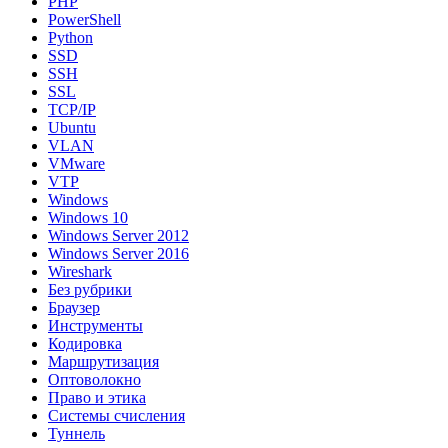
PHP
PowerShell
Python
SSD
SSH
SSL
TCP/IP
Ubuntu
VLAN
VMware
VTP
Windows
Windows 10
Windows Server 2012
Windows Server 2016
Wireshark
Без рубрики
Браузер
Инструменты
Кодировка
Маршрутизация
Оптоволокно
Право и этика
Системы счисления
Туннель