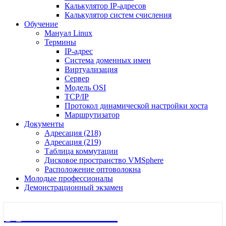
Калькулятор IP-адресов
Калькулятор систем счисления
Обучение
Мануал Linux
Термины
IP-адрес
Система доменных имен
Виртуализация
Сервер
Модель OSI
TCP/IP
Протокол динамической настройки хоста
Маршрутизатор
Документы
Адресация (218)
Адресация (219)
Таблица коммутации
Дисковое пространство VMSphere
Расположение оптоволокна
Молодые профессионалы
Демонстрационный экзамен
🖧 Полигон 218