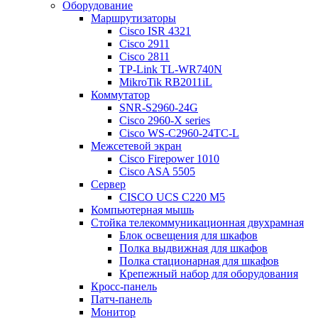
Оборудование
Маршрутизаторы
Cisco ISR 4321
Cisco 2911
Cisco 2811
TP-Link TL-WR740N
MikroTik RB2011iL
Коммутатор
SNR-S2960-24G
Cisco 2960-X series
Cisco WS-C2960-24TC-L
Межсетевой экран
Cisco Firepower 1010
Cisco ASA 5505
Сервер
CISCO UCS C220 M5
Компьютерная мышь
Стойка телекоммуникационная двухрамная
Блок освещения для шкафов
Полка выдвижная для шкафов
Полка стационарная для шкафов
Крепежный набор для оборудования
Кросс-панель
Патч-панель
Монитор