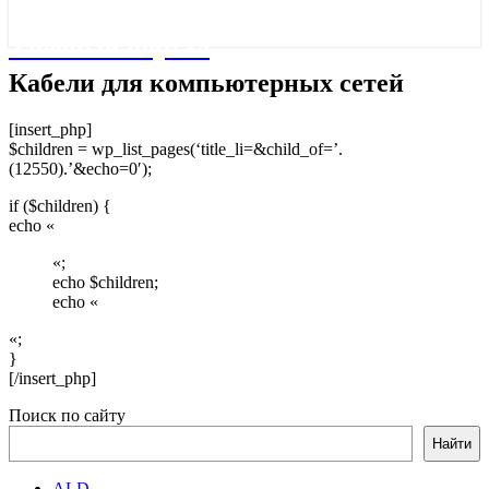
Учебный портал
Кабели
Кабели для компьютерных сетей
для
компьютерных
[insert_php]
сетей
$children = wp_list_pages(‘title_li=&child_of=’.
(12550).’&echo=0′);
if ($children) {
echo «
«;
echo $children;
echo «
«;
}
[/insert_php]
Поиск по сайту
Найти
ALD