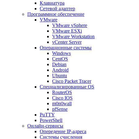
Клавиатура
Сетевой адаптер
Программное обеспечение
VMware
VMware vSphere
VMware ESXi
VMware Workstation
vCenter Server
Операционные системы
Windows
CentOS
Debian
Android
Ubuntu
Cisco Packet Tracer
Специализированные OS
RouterOS
Cisco IOS
m0n0wall
pfSense
PuTTY
PowerShell
Онлайн-сервисы
Опередение IP-адреса
Системы счисления