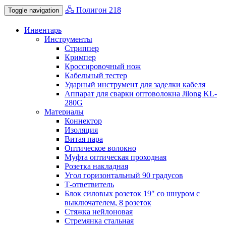
🖧 Полигон 218
Toggle navigation
Инвентарь
Инструменты
Стриппер
Кримпер
Кроссировочный нож
Кабельный тестер
Ударный инструмент для заделки кабеля
Аппарат для сварки оптоволокна Jilong KL-
280G
Материалы
Коннектор
Изоляция
Витая пара
Оптическое волокно
Муфта оптическая проходная
Розетка накладная
Угол горизонтальный 90 градусов
Т-ответвитель
Блок силовых розеток 19″ со шнуром с
выключателем, 8 розеток
Стяжка нейлоновая
Стремянка стальная