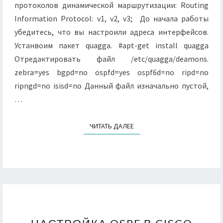
протоколов динамической маршрутизации: Routing
Information Protocol: v1, v2, v3; До начала работы
убедитесь, что вы настроили адреса интерфейсов.
Устанвоим пакет quagga. #apt-get install quagga
Отредактировать файл /etc/quagga/deamons.
zebra=yes bgpd=no ospfd=yes ospf6d=no ripd=no
ripngd=no isisd=no Данный файл изначально пустой,
…
ЧИТАТЬ ДАЛЕЕ
ЧИТАТЬ ДАЛЕЕ
НАСТРОЙКА