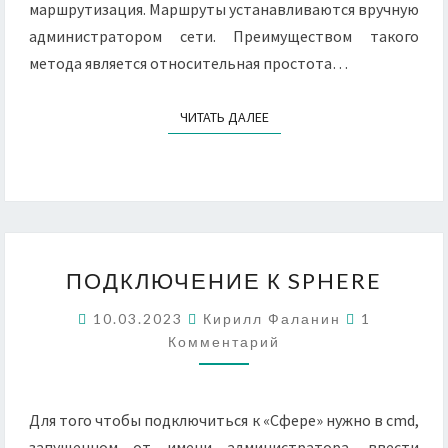
маршрутизация. Маршруты устанавливаются вручную
администратором сети. Преимуществом такого
метода является относительная простота…
ЧИТАТЬ ДАЛЕЕ
ЧИТАТЬ ДАЛЕЕ
ПОДКЛЮЧЕНИЕ
ПОДКЛЮЧЕНИЕ К SPHERE
К
SPHERE
Комментар
10.03.2023
Кирилл Фаланин
1
Комментарий
Для того чтобы подключиться к «Сфере» нужно в cmd,
запущенном от имени администратора, ввести