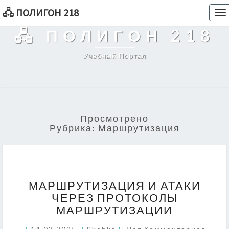
🖧 ПОЛИГОН 218
To
na
🖧 ПОЛИГОН 218
Учебный Портал
Просмотрено
Рубрика:
Маршрутизация
МАРШРУТИЗАЦИЯ
МАРШРУТИЗАЦИЯ И АТАКИ
И
ЧЕРЕЗ ПРОТОКОЛЫ
АТАКИ
МАРШРУТИЗАЦИИ
ЧЕРЕЗ
ПРОТОКОЛЫ
Комментарии