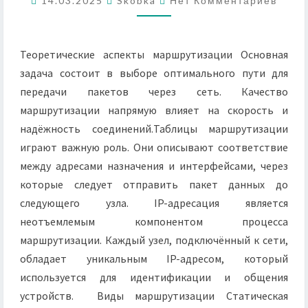
14.03.2025
Skobka
Нет Комментариев
МАРШРУТИЗАЦИИ
Теоретические аспекты маршрутизации Основная
задача состоит в выборе оптимального пути для
передачи пакетов через сеть. Качество
маршрутизации напрямую влияет на скорость и
надёжность соединений.Таблицы маршрутизации
играют важную роль. Они описывают соответствие
между адресами назначения и интерфейсами, через
которые следует отправить пакет данных до
следующего узла. IP-адресация является
неотъемлемым компонентом процесса
маршрутизации. Каждый узел, подключённый к сети,
обладает уникальным IP-адресом, который
используется для идентификации и общения
устройств. Виды маршрутизации Статическая