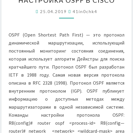
НАСТРОЙКА OSPF В CISCO
OSPF
В
25.04.2019
41in0chk4
CISCO
OSPF (Open Shortest Path First) — это протокол
динамической маршрутизации, использующий
постоянный мониторинг состояния соединения,
которая использует алгоритм Дейкстры для поиска
кратчайшего пути. Протокол OSPF был разработан
IETF в 1988 году. Самая новая версия протокола
описана в RFC 2328 (1998). Протокол OSPF является
внутренним протоколом (IGP). OSPF публикует
информацию о доступных методах между
маршрутизаторами в одной независимой системе.
Команды настройки протокола OSPF:
R8(config)# router ospf <process-id> R8(config—
router)# network <network> <wildcard-mask> area