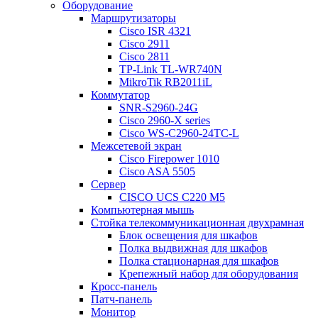
Оборудование
Маршрутизаторы
Cisco ISR 4321
Cisco 2911
Cisco 2811
TP-Link TL-WR740N
MikroTik RB2011iL
Коммутатор
SNR-S2960-24G
Cisco 2960-X series
Cisco WS-C2960-24TC-L
Межсетевой экран
Cisco Firepower 1010
Cisco ASA 5505
Сервер
CISCO UCS C220 M5
Компьютерная мышь
Стойка телекоммуникационная двухрамная
Блок освещения для шкафов
Полка выдвижная для шкафов
Полка стационарная для шкафов
Крепежный набор для оборудования
Кросс-панель
Патч-панель
Монитор