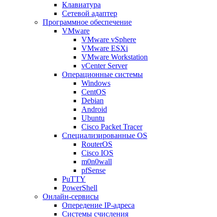
Клавиатура
Сетевой адаптер
Программное обеспечение
VMware
VMware vSphere
VMware ESXi
VMware Workstation
vCenter Server
Операционные системы
Windows
CentOS
Debian
Android
Ubuntu
Cisco Packet Tracer
Специализированные OS
RouterOS
Cisco IOS
m0n0wall
pfSense
PuTTY
PowerShell
Онлайн-сервисы
Опередение IP-адреса
Системы счисления