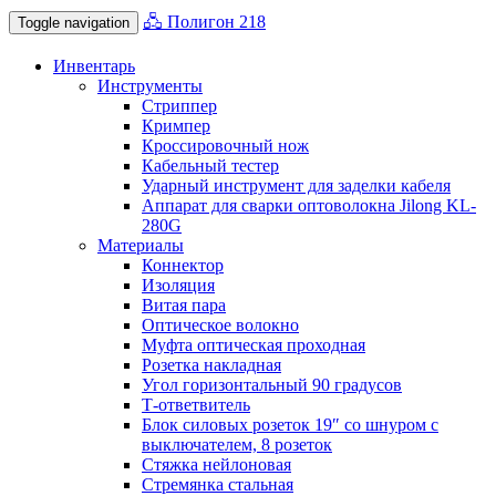
🖧 Полигон 218
Toggle navigation
Инвентарь
Инструменты
Стриппер
Кримпер
Кроссировочный нож
Кабельный тестер
Ударный инструмент для заделки кабеля
Аппарат для сварки оптоволокна Jilong KL-
280G
Материалы
Коннектор
Изоляция
Витая пара
Оптическое волокно
Муфта оптическая проходная
Розетка накладная
Угол горизонтальный 90 градусов
Т-ответвитель
Блок силовых розеток 19″ со шнуром с
выключателем, 8 розеток
Стяжка нейлоновая
Стремянка стальная