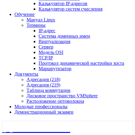
Калькулятор IP-адресов
Калькулятор систем счисления
Обучение
Мануал Linux
Термины
IP-адрес
Система доменных имен
Виртуализация
Сервер
Модель OSI
TCP/IP
Протокол динамической настройки хоста
Маршрутизатор
Документы
Адресация (218)
Адресация (219)
Таблица коммутации
Дисковое пространство VMSphere
Расположение оптоволокна
Молодые профессионалы
Демонстрационный экзамен
🖧 Полигон 218