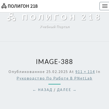
🖧 ПОЛИГОН 218
To
na
🖧 ПОЛИГОН 218
Учебный Портал
IMAGE-388
Опубликованное
25.02.2025
At
911 × 114
In
Руководство По Работе В PNetLab
← НАЗАД
/
ДАЛЕЕ →