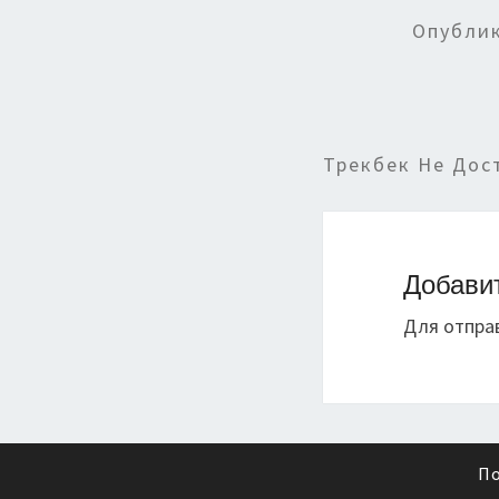
Опубли
Трекбек Не Дос
Добави
Для отпра
По