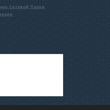
ние Сетевой Папки
ления