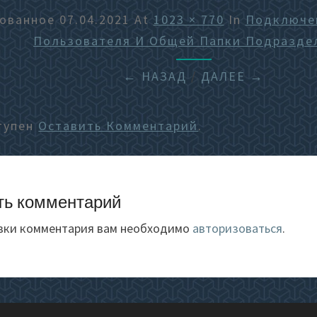
кованное
07.04.2021
At
1023 × 770
In
Подключе
Пользователя И Общей Папки Подразде
← НАЗАД
/
ДАЛЕЕ →
тупен
Оставить Комментарий
.
ть комментарий
вки комментария вам необходимо
авторизоваться
.