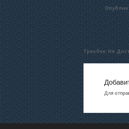
Опубли
Трекбек Не Дос
Добави
Для отпра