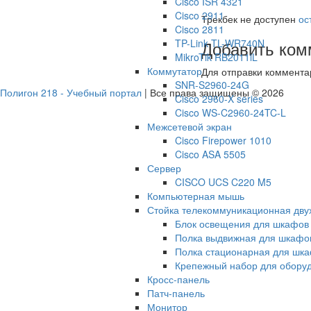
Cisco ISR 4321
Cisco 2911
Трекбек не доступен
ос
Cisco 2811
TP-Link TL-WR740N
Добавить ком
MikroTik RB2011iL
Коммутатор
Для отправки коммент
SNR-S2960-24G
Полигон 218 - Учебный портал
| Все права защищены © 2026
Cisco 2960-X series
Cisco WS-C2960-24TC-L
Межсетевой экран
Cisco Firepower 1010
Cisco ASA 5505
Сервер
CISCO UCS C220 M5
Компьютерная мышь
Стойка телекоммуникационная дв
Блок освещения для шкафов
Полка выдвижная для шкафо
Полка стационарная для шк
Крепежный набор для обору
Кросс-панель
Патч-панель
Монитор