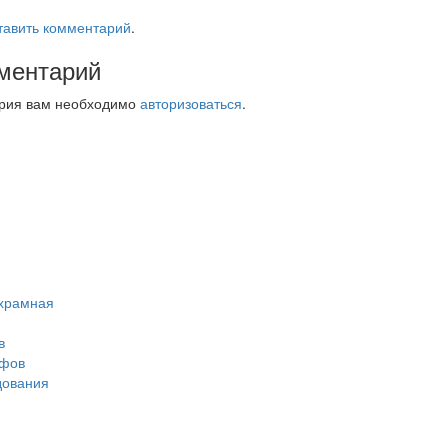
тавить комментарий
.
ментарий
ария вам необходимо
авторизоваться
.
ухрамная
в
афов
дования