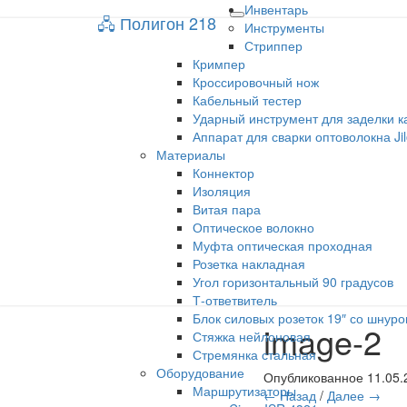
Инвентарь
🖧 Полигон 218
🖧 Полигон 218
Toggle
Инструменты
navigation
Стриппер
Кримпер
Учебный портал
Кроссировочный нож
Кабельный тестер
Ударный инструмент для заделки к
Аппарат для сварки оптоволокна Ji
Материалы
Коннектор
Изоляция
Витая пара
Оптическое волокно
Муфта оптическая проходная
Розетка накладная
Угол горизонтальный 90 градусов
Т-ответвитель
Блок силовых розеток 19″ со шнуро
image-2
Стяжка нейлоновая
Стремянка стальная
Оборудование
Опубликованное
11.05.
Маршрутизаторы
← Назад
/
Далее →