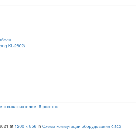
абеля
long KL-280G
м с выключателем, 8 розеток
2021
at
1200 × 856
in
Схема коммутации оборудования cisco