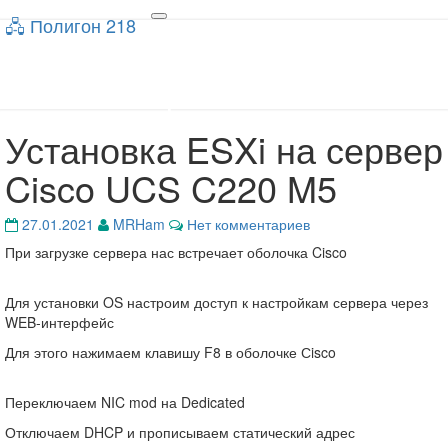
🖧 Полигон 218
🖧 Полигон 218
Toggle
navigation
Учебный портал
Установка ESXi на сервер
Установка
ESXi
Cisco UCS C220 M5
на
сервер
Cisco
Комментарии
27.01.2021
MRHam
Нет комментариев
UCS
При загрузке сервера нас встречает оболочка Cisco
C220
M5
Для установки OS настроим доступ к настройкам сервера через
WEB-интерфейс
Для этого нажимаем клавишу F8 в оболочке Сisco
Переключаем NIC mod на Dedicated
Отключаем DHCP и прописываем статический адрес