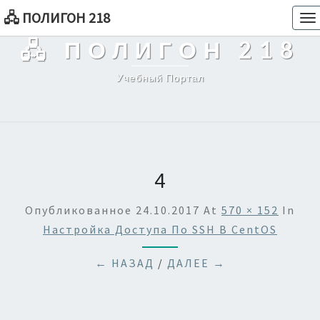
🖧 ПОЛИГОН 218
To
na
🖧 ПОЛИГОН 218
Учебный Портал
4
Опубликованное
24.10.2017
At
570 × 152
In
Настройка Доступа По SSH В CentOS
← НАЗАД
/
ДАЛЕЕ →