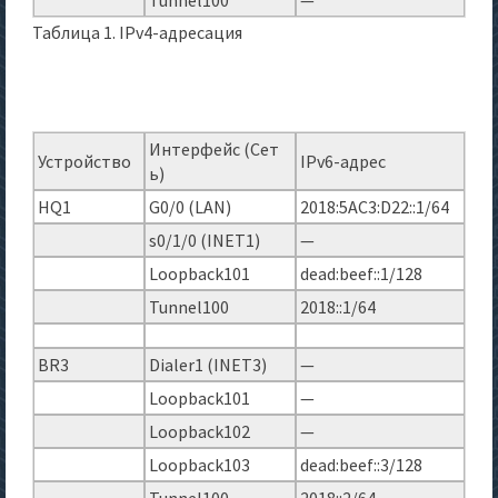
Tunnel100
—
Таблица 1. IPv4-адресация
Интерфейс (Сет
Устройство
IPv6-адрес
ь)
HQ1
G0/0 (LAN)
2018:5AC3:D22::1/64
s0/1/0 (INET1)
—
Loopback101
dead:beef::1/128
Tunnel100
2018::1/64
BR3
Dialer1 (INET3)
—
Loopback101
—
Loopback102
—
Loopback103
dead:beef::3/128