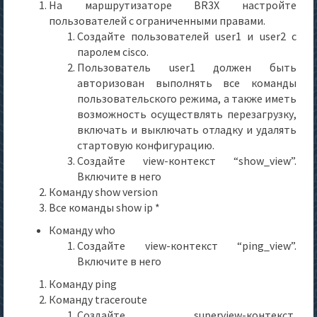
На маршрутизаторе BR3X настройте
пользователей с ограниченными правами.
Создайте пользователей user1 и user2 с
паролем cisco.
Пользователь user1 должен быть
авторизован выполнять все команды
пользовательского режима, а также иметь
возможность осуществлять перезагрузку,
включать и выключать отладку и удалять
стартовую конфигурацию.
Создайте view-контекст “show_view”.
Включите в него
Команду show version
Все команды show ip *
Команду who
Создайте view-контекст “ping_view”.
Включите в него
Команду ping
Команду traceroute
Создайте superview-контекст,