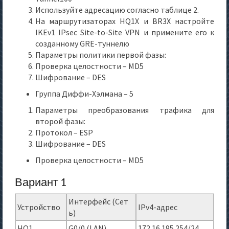
Используйте адресацию согласно таблице 2.
На маршрутизаторах HQ1X и BR3X настройте
IKEv1 IPsec Site-to-Site VPN и примените его к
созданному GRE-туннелю
Параметры политики первой фазы:
Проверка целостности – MD5
Шифрование – DES
Группа Диффи-Хэлмана – 5
Параметры преобразования трафика для
второй фазы:
Протокол – ESP
Шифрование – DES
Проверка целостности – MD5
Вариант 1
Интерфейс (Сет
Устройство
IPv4-адрес
ь)
HQ1
G0/0 (LAN)
172.16.195.254/24