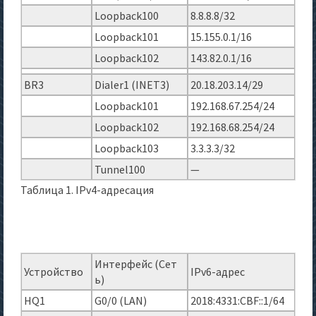
Loopback100
8.8.8.8/32
Loopback101
15.155.0.1/16
Loopback102
143.82.0.1/16
BR3
Dialer1 (INET3)
20.18.203.14/29
Loopback101
192.168.67.254/24
Loopback102
192.168.68.254/24
Loopback103
3.3.3.3/32
Tunnel100
—
Таблица 1. IPv4-адресация
Интерфейс (Сет
Устройство
IPv6-адрес
ь)
HQ1
G0/0 (LAN)
2018:4331:CBF::1/64