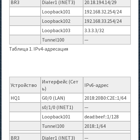
BR3
Dialer1 (INET3)
20.18.194.14/29
Loopback101
192.168.32.254/24
Loopback102
192.168.33.254/24
Loopback103
3.3.3.3/32
Tunnel100
—
Таблица 1. IPv4-адресация
Интерфейс (Сет
Устройство
IPv6-адрес
ь)
HQ1
G0/0 (LAN)
2018:20B0:C2E::1/64
s0/1/0 (INET1)
—
Loopback101
dead:beef::1/128
Tunnel100
2018::1/64
BR3
Dialer1 (INET3)
—