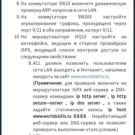
На коммутаторе SW1X включите динамическую
проверку ARP-запросов в сети LAN.
На коммутаторе SW3XX настройте
зеркалирование трафика, проходящего через
порт 0/21 в оба направления, на порт 0/11.
На маршрутизаторе HQ1X настройте на
интерфейсе, ведущем в сторону провайдера
ISPX, входящий список контроля доступа со
следующими свойствами:
ACL должен позволять пользователям
сети LAN выходить в Интернет, например
заходить на сайт
www.worldskills.ru
(Примечание
: для проверки включите на
маршрутизаторе ISPX веб-сервер и DNS-
сервер командами
ip
http
server
,
ip
http
secure
—
server
,
ip
dns
server
, а также
задайте статическую запись
ip
host
www
.
worldskills
.
r
u 8.8.8.8
. Неработающий
веб-сервер или DNS-сервер не позволят
проверить выполнение этого условия.)