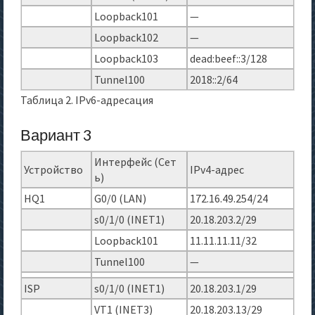
Loopback101
—
Loopback102
—
Loopback103
dead:beef::3/128
Tunnel100
2018::2/64
Таблица 2. IPv6-адресация
Вариант 3
Интерфейс (Сет
Устройство
IPv4-адрес
ь)
HQ1
G0/0 (LAN)
172.16.49.254/24
s0/1/0 (INET1)
20.18.203.2/29
Loopback101
11.11.11.11/32
Tunnel100
—
ISP
s0/1/0 (INET1)
20.18.203.1/29
VT1 (INET3)
20.18.203.13/29