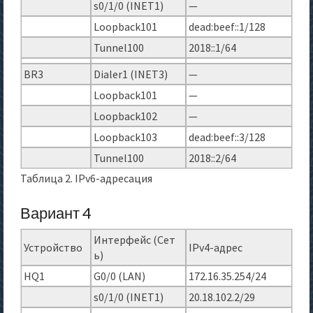
s0/1/0 (INET1)
—
Loopback101
dead:beef::1/128
Tunnel100
2018::1/64
BR3
Dialer1 (INET3)
—
Loopback101
—
Loopback102
—
Loopback103
dead:beef::3/128
Tunnel100
2018::2/64
Таблица 2. IPv6-адресация
Вариант 4
Интерфейс (Сет
Устройство
IPv4-адрес
ь)
HQ1
G0/0 (LAN)
172.16.35.254/24
s0/1/0 (INET1)
20.18.102.2/29