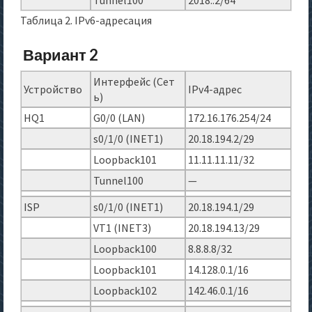
Tunnel100
2018::2/64
Таблица 2. IPv6-адресация
Вариант 2
Интерфейс (Сет
Устройство
IPv4-адрес
ь)
HQ1
G0/0 (LAN)
172.16.176.254/24
s0/1/0 (INET1)
20.18.194.2/29
Loopback101
11.11.11.11/32
Tunnel100
—
ISP
s0/1/0 (INET1)
20.18.194.1/29
VT1 (INET3)
20.18.194.13/29
Loopback100
8.8.8.8/32
Loopback101
14.128.0.1/16
Loopback102
142.46.0.1/16