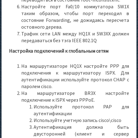
Настройте порт Fa0/10 коммутатора SW1X
таким образом, чтобы порт переходил в
состояние Forwarding, не дожидаясь пересчета
остовного дерева.
Трафик сети LAN между HQ1X и SW3XX должен
передаваться без тэга IEEE 802.1Q
Настройка подключений к глобальным сетям
На маршрутизаторе HQ1X настройте PPP для
подключения к маршрутизатору ISPX. Для
аутентификации используйте протокол CHAP с
паролем cisco.
На маршрутизаторе BR3X настройте
подключение к ISPX через PPPoE.
Используйте протокол PAP для
аутентификации
Используйте учетную запись cisco\cisco
Аутентификация должна быть
двусторонней (клиент и сервер