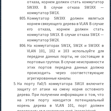
отказа, корнем должен стать коммутатор
SW3XX. В случае отказа SW3XX —
коммутатор SW1X.
Коммутатор SW3XX должен являться
корнем связующего дерева в VLAN В случае
его отказа, корнем должен стать
коммутатор SW1X. В случае отказа SW1X —
коммутатор SW2X.
На коммутаторах SW1X, SW2X и SW3XX в
VLAN 101, 102 и 103 используйте для
передачи данных порты, не состоящие в
портовых группах. В случае неисправности
этих портов передача данных должна
происходить через соответствующие
агрегированные каналы.
На порту Fa0/5 коммутатора SW1X включите
защиту от атаки на смену корня остовного
дерева. При получении информации о том, что
на этом порту находится потенциальный
корень дерева в VLAN 101, порт должен
переводиться в состояние root-inconsistent.