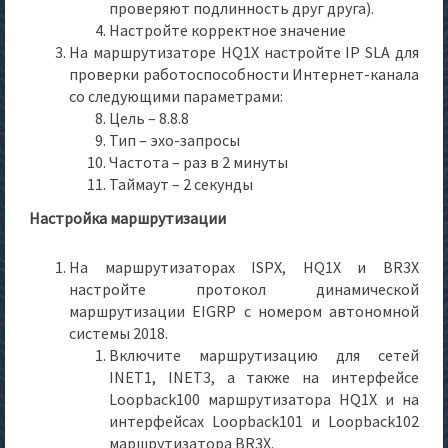
проверяют подлинность друг друга).
Настройте корректное значение
На маршрутизаторе HQ1X настройте IP SLA для
проверки работоспособности Интернет-канала
со следующими параметрами:
Цель – 8.8.8
Тип – эхо-запросы
Частота – раз в 2 минуты
Таймаут – 2 секунды
Настройка маршрутизации
На маршрутизаторах ISPX, HQ1X и BR3X
настройте протокол динамической
маршрутизации EIGRP с номером автономной
системы 2018.
Включите маршрутизацию для сетей
INET1, INET3, а также на интерфейсе
Loopback100 маршрутизатора HQ1X и на
интерфейсах Loopback101 и Loopback102
маршрутизатора BR3X.