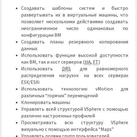
Создавать шаблоны систем и быстро
развертывать их в виртуальные машины, что
позволяет несколькими действиями создавать
неограниченное число одинаковых по
конфигурации ВМ
Создавать планы резервного копирования
данных
Использовать функции высокой доступности
как ВМ, так и хост серверов (
HA
,
FT
)
Использовать
DRS
для равномерного
распределения нагрузок на всех серверах
ESX/ESXi
Использовать технологию vMotion для
различных “горячих” перемещений
Клонировать машины
Управлять всей структурой VSphere с помощью
различно настроенных профилей
Просматривать всю структуру VSphere
визуально с помощью интерфейса “Maps”
Управлять ролями групп пользователей