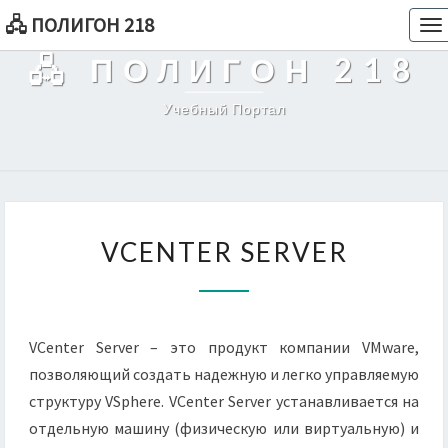
🖧 ПОЛИГОН 218
To
na
🖧 ПОЛИГОН 218
Учебный Портал
VCENTER
VCENTER SERVER
SERVER
VCenter Server – это продукт компании VMware,
позволяющий создать надежную и легко управляемую
структуру VSphere. VCenter Server устанавливается на
отдельную машину (физическую или виртуальную) и