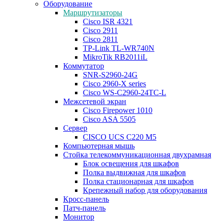
Оборудование
Маршрутизаторы
Cisco ISR 4321
Cisco 2911
Cisco 2811
TP-Link TL-WR740N
MikroTik RB2011iL
Коммутатор
SNR-S2960-24G
Cisco 2960-X series
Cisco WS-C2960-24TC-L
Межсетевой экран
Cisco Firepower 1010
Cisco ASA 5505
Сервер
CISCO UCS C220 M5
Компьютерная мышь
Стойка телекоммуникационная двухрамная
Блок освещения для шкафов
Полка выдвижная для шкафов
Полка стационарная для шкафов
Крепежный набор для оборудования
Кросс-панель
Патч-панель
Монитор