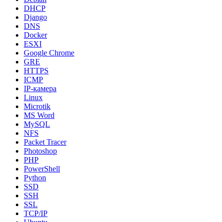
DHCP
Django
DNS
Docker
ESXI
Google Chrome
GRE
HTTPS
ICMP
IP-камера
Linux
Microtik
MS Word
MySQL
NFS
Packet Tracer
Photoshop
PHP
PowerShell
Python
SSD
SSH
SSL
TCP/IP