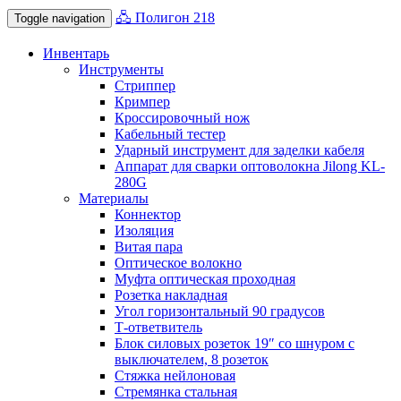
🖧 Полигон 218
Toggle navigation
Инвентарь
Инструменты
Стриппер
Кримпер
Кроссировочный нож
Кабельный тестер
Ударный инструмент для заделки кабеля
Аппарат для сварки оптоволокна Jilong KL-
280G
Материалы
Коннектор
Изоляция
Витая пара
Оптическое волокно
Муфта оптическая проходная
Розетка накладная
Угол горизонтальный 90 градусов
Т-ответвитель
Блок силовых розеток 19″ со шнуром с
выключателем, 8 розеток
Стяжка нейлоновая
Стремянка стальная