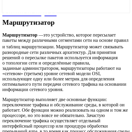
Учебный портал
Маршрутизатор
Маршрутизатор
Маршрутизатор
—это устройство, которое пересылает
пакеты между различными сегментами сети на основе правил
и таблиц маршрутизации
. Маршрутизатор может связывать
разнородные сети различных архитектур. Для принятия
решений о пересылке пакетов используется информация
о топологии сети и определённые правила,
заданные администратором, маршрутизаторы работают на
«сетевом» (третьем) уровне сетевой модели OSI,
использующее одну или более метрик для определения
оптимального пути передачи сетевого трафика на основании
информации сетевого уровня.
Маршрутизатор выполняет две основные функции:
переключение трафика и обслуживание среды, в которой он
работает. Обе функции можно реализовать на одном и том же
процессоре, но это вовсе не обязательно. Зачастую
переключение трафика осуществляет отдельный
интерфейсный процессор или процедура обработки
прерываний ядра, в то время как процесс обслуживания среды