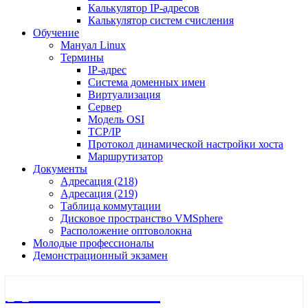
Калькулятор IP-адресов
Калькулятор систем счисления
Обучение
Мануал Linux
Термины
IP-адрес
Система доменных имен
Виртуализация
Сервер
Модель OSI
TCP/IP
Протокол динамической настройки хоста
Маршрутизатор
Документы
Адресация (218)
Адресация (219)
Таблица коммутации
Дисковое пространство VMSphere
Расположение оптоволокна
Молодые профессионалы
Демонстрационный экзамен
🖧 Полигон 218