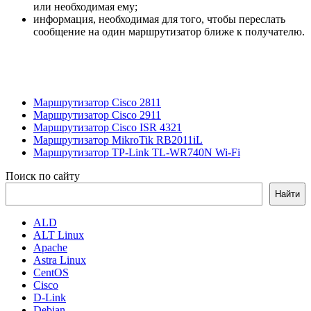
или необходимая ему;
информация, необходимая для того, чтобы переслать
сообщение на один маршрутизатор ближе к получателю.
Маршрутизатор Cisco 2811
Маршрутизатор Cisco 2911
Маршрутизатор Cisco ISR 4321
Маршрутизатор MikroTik RB2011iL
Маршрутизатор TP-Link TL-WR740N Wi-Fi
Поиск по сайту
Найти
ALD
ALT Linux
Apache
Astra Linux
CentOS
Cisco
D-Link
Debian