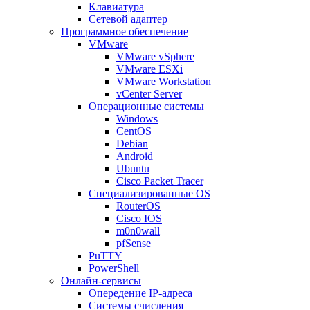
Клавиатура
Сетевой адаптер
Программное обеспечение
VMware
VMware vSphere
VMware ESXi
VMware Workstation
vCenter Server
Операционные системы
Windows
CentOS
Debian
Android
Ubuntu
Cisco Packet Tracer
Специализированные OS
RouterOS
Cisco IOS
m0n0wall
pfSense
PuTTY
PowerShell
Онлайн-сервисы
Опередение IP-адреса
Системы счисления