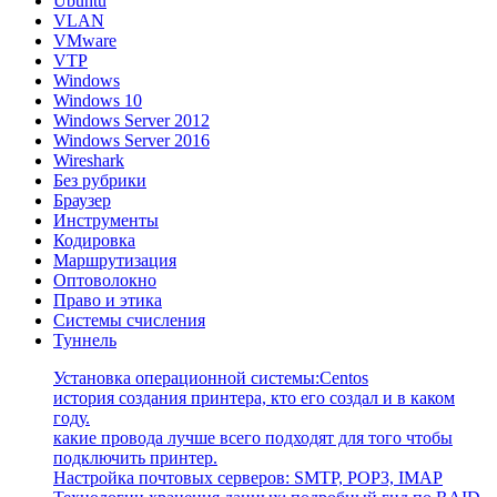
Ubuntu
VLAN
VMware
VTP
Windows
Windows 10
Windows Server 2012
Windows Server 2016
Wireshark
Без рубрики
Браузер
Инструменты
Кодировка
Маршрутизация
Оптоволокно
Право и этика
Системы счисления
Туннель
Установка операционной системы:Centos
история создания принтера, кто его создал и в каком
году.
какие провода лучше всего подходят для того чтобы
подключить принтер.
Настройка почтовых серверов: SMTP, POP3, IMAP