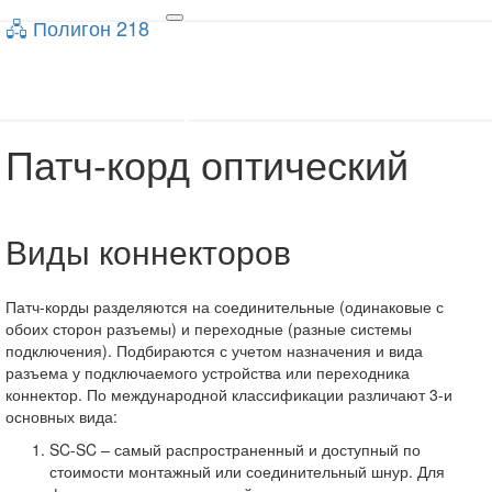
🖧 Полигон 218
🖧 Полигон 218
Toggle
navigation
Учебный портал
Патч-корд оптический
Патч-
корд
оптический
Виды коннекторов
Патч-корды разделяются на соединительные (одинаковые с
обоих сторон разъемы) и переходные (разные системы
подключения). Подбираются с учетом назначения и вида
разъема у подключаемого устройства или переходника
коннектор. По международной классификации различают 3-и
основных вида:
SC-SC – самый распространенный и доступный по
стоимости монтажный или соединительный шнур. Для