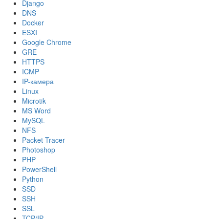
Django
DNS
Docker
ESXI
Google Chrome
GRE
HTTPS
ICMP
IP-камера
Linux
Microtik
MS Word
MySQL
NFS
Packet Tracer
Photoshop
PHP
PowerShell
Python
SSD
SSH
SSL
TCP/IP