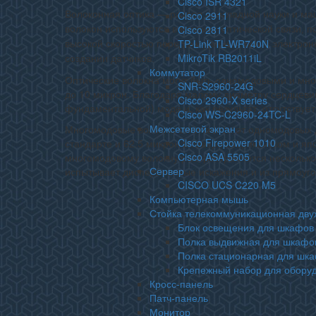
Cisco ISR 4321
Волоконная оптика — раздел прикладной науки и ма
Cisco 2911
Cisco 2811
волокон используются в волокно-оптической связи,
TP-Link TL-WR740N
высокой скоростью передачи данных, чем в электронн
MikroTik RB2011iL
создании датчиков.
Коммутатор
Оптические волокна могут быть одномодовыми и мно
SNR-S2960-24G
до 10 микрон. Благодаря малому диаметру сердцевин
Cisco 2960-X series
фундаментальной) моде и, как результат, отсутству
Cisco WS-C2960-24TC-L
Межсетевой экран
Многомодовые волокна отличаются от одномодовых 
Cisco Firepower 1010
стандарте и 62.5 микрон в североамериканском и яп
Cisco ASA 5505
многомодовому волокну распространяется несколько 
Сервер
испытывает дисперсионные искажения и из прямоуго
CISCO UCS C220 M5
Компьютерная мышь
Стойка телекоммуникационная дв
Блок освещения для шкафов
Полка выдвижная для шкафо
Полка стационарная для шк
Крепежный набор для обору
Кросс-панель
Патч-панель
Монитор