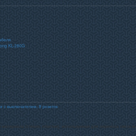
абеля
long KL-280G
м с выключателем, 8 розеток
 материала (стекло, пластик), используемая для переноса света в