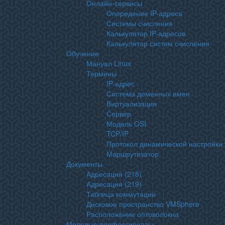
Онлайн-сервисы
Опередение IP-адреса
Системы счисления
Калькулятор IP-адресов
Калькулятор систем счисления
Обучение
Мануал Linux
Термины
IP-адрес
Система доменных имен
Виртуализация
Сервер
Модель OSI
TCP/IP
Протокол динамической настройки 
Маршрутизатор
Документы
Адресация (218)
Адресация (219)
Таблица коммутации
Дисковое пространство VMSphere
Расположение оптоволокна
Молодые профессионалы