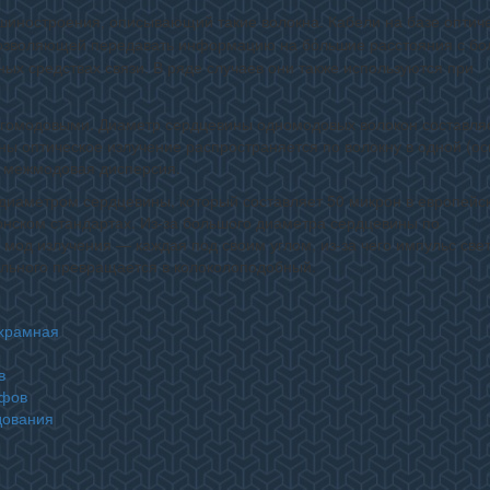
шиностроения, описывающий такие волокна. Кабели на базе оптич
 позволяющей передавать информацию на бо́льшие расстояния с бо
ых средствах связи. В ряде случаев они также используются при
гомодовыми. Диаметр сердцевины одномодовых волокон составляе
ы оптическое излучение распространяется по волокну в одной (ос
ет межмодовая дисперсия.
диаметром сердцевины, который составляет 50 микрон в европейс
онском стандартах. Из-за большого диаметра сердцевины по
мод излучения — каждая под своим углом, из-за чего импульс све
льного превращается в колоколоподобный.
ухрамная
в
афов
дования