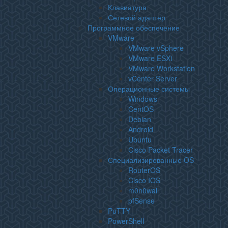
Клавиатура
Сетевой адаптер
Программное обеспечение
VMware
VMware vSphere
VMware ESXi
VMware Workstation
vCenter Server
Операционные системы
Windows
CentOS
Debian
Android
Ubuntu
Cisco Packet Tracer
Специализированные OS
RouterOS
Cisco IOS
m0n0wall
pfSense
PuTTY
PowerShell