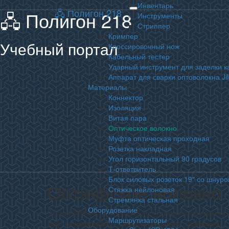
Инвентарь
🖧 Полигон 218
🖧 Полигон 218
Toggle
Инструменты
navigation
Стриппер
Кримпер
Учебный портал
Кроссировочный нож
Кабельный тестер
Ударный инструмент для заделки к
Аппарат для сварки оптоволокна Ji
Материалы
Коннектор
Изоляция
Витая пара
Оптическое волокно
Муфта оптическая проходная
Розетка накладная
Угол горизонтальный 90 градусов
Т-ответвитель
Блок силовых розеток 19″ со шнуро
Оптическое волокно
Оптическое
Стяжка нейлоновая
волокно
Стремянка стальная
Оборудование
Оптическое волокно — нить из оптически прозрачного
Маршрутизаторы
себя посредством полного внутреннего отражения.