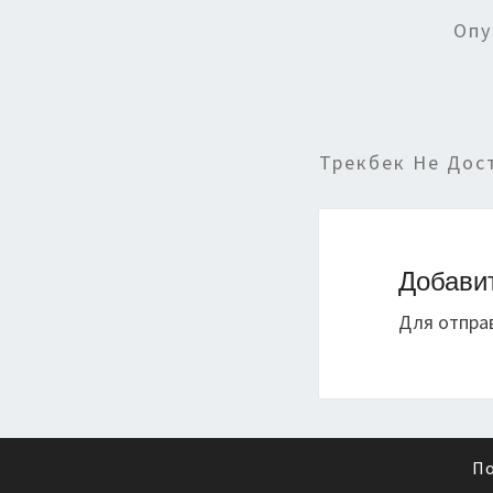
Опу
Трекбек Не Дос
Добави
Для отпра
По