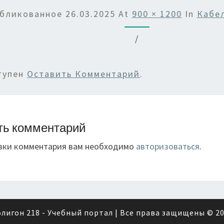
бликованное
26.03.2025
At
900 × 1200
In
Кабе
/
тупен
Оставить Комментарий
.
ть комментарий
вки комментария вам необходимо
авторизоваться
.
лигон 218 - Учебный портал
| Все права защищены © 2