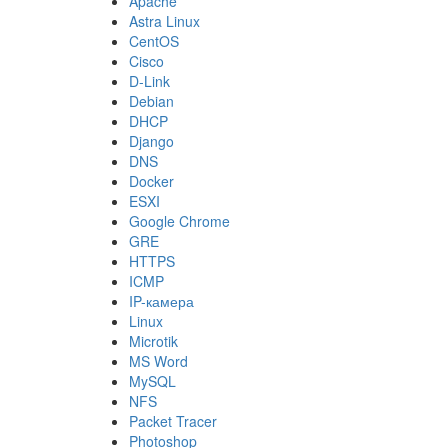
Apache
Astra Linux
CentOS
Cisco
D-Link
Debian
DHCP
Django
DNS
Docker
ESXI
Google Chrome
GRE
HTTPS
ICMP
IP-камера
Linux
Microtik
MS Word
MySQL
NFS
Packet Tracer
Photoshop