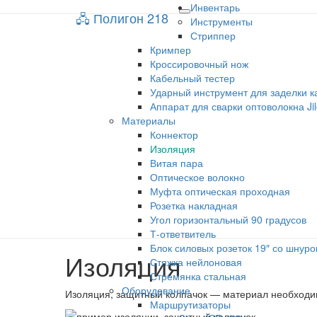
Инвентарь
🖧 Полигон 218
🖧 Полигон 218
Toggle
Инструменты
navigation
Стриппер
Кримпер
Учебный портал
Кроссировочный нож
Кабельный тестер
Ударный инструмент для заделки к
Аппарат для сварки оптоволокна Ji
Материалы
Коннектор
Изоляция
Витая пара
Оптическое волокно
Муфта оптическая проходная
Розетка накладная
Угол горизонтальный 90 градусов
Т-ответвитель
Блок силовых розеток 19″ со шнуро
Изоляция
Изоляция
Стяжка нейлоновая
Стремянка стальная
Оборудование
Изоляция, защитный колпачок — материал необходи
Маршрутизаторы