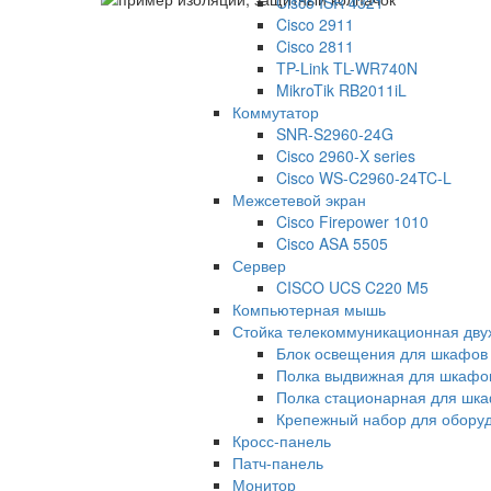
Cisco ISR 4321
Cisco 2911
Cisco 2811
TP-Link TL-WR740N
MikroTik RB2011iL
Коммутатор
SNR-S2960-24G
Cisco 2960-X series
Cisco WS-C2960-24TC-L
Межсетевой экран
Cisco Firepower 1010
Cisco ASA 5505
Сервер
CISCO UCS C220 M5
Компьютерная мышь
Стойка телекоммуникационная дв
Блок освещения для шкафов
Полка выдвижная для шкафо
Полка стационарная для шк
Крепежный набор для обору
Кросс-панель
Патч-панель
Монитор