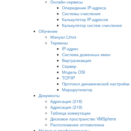
Онлайн-сервисы
Опередение IP-адреса
Системы счисления
Калькулятор IP-адресов
Калькулятор систем счисления
Обучение
Мануал Linux
Термины
IP-адрес
Система доменных имен
Виртуализация
Сервер
Модель OSI
TCP/IP
Протокол динамической настройки 
Маршрутизатор
Документы
Адресация (218)
Адресация (219)
Таблица коммутации
Дисковое пространство VMSphere
Расположение оптоволокна
Молодые профессионалы