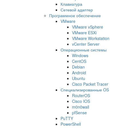
Клавиатура
Сетевой адаптер
Программное обеспечение
VMware
VMware vSphere
VMware ESXi
VMware Workstation
vCenter Server
Операционные системы
Windows
CentOS
Debian
Android
Ubuntu
Cisco Packet Tracer
Специализированные OS
RouterOS
Cisco IOS
m0n0wall
pfSense
PuTTY
PowerShell