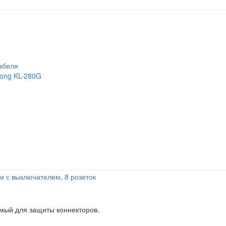
абеля
long KL-280G
м с выключателем, 8 розеток
мый для защиты коннекторов.