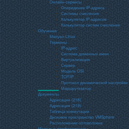
Онлайн-сервисы
Опередение IP-адреса
Системы счисления
Калькулятор IP-адресов
Калькулятор систем счисления
Обучение
Мануал Linux
Термины
IP-адрес
Система доменных имен
Виртуализация
Сервер
Модель OSI
TCP/IP
Протокол динамической настройки 
Маршрутизатор
Документы
Адресация (218)
Адресация (219)
Таблица коммутации
Дисковое пространство VMSphere
Расположение оптоволокна
Молодые профессионалы