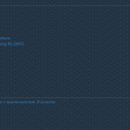
абеля
long KL-280G
м с выключателем, 8 розеток