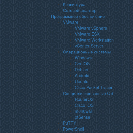
Клавиатура
Сетевой адаптер
Программное обеспечение
VMware
VMware vSphere
VMware ESXi
VMware Workstation
vCenter Server
Операционные системы
Windows
CentOS
Debian
Android
Ubuntu
Cisco Packet Tracer
Специализированные OS
RouterOS
Cisco IOS
m0n0wall
pfSense
PuTTY
PowerShell