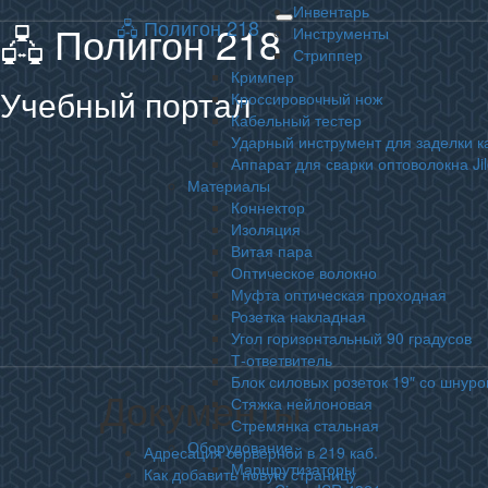
Инвентарь
🖧 Полигон 218
🖧 Полигон 218
Toggle
Инструменты
navigation
Стриппер
Кримпер
Учебный портал
Кроссировочный нож
Кабельный тестер
Ударный инструмент для заделки к
Аппарат для сварки оптоволокна Ji
Материалы
Коннектор
Изоляция
Витая пара
Оптическое волокно
Муфта оптическая проходная
Розетка накладная
Угол горизонтальный 90 градусов
Т-ответвитель
Блок силовых розеток 19″ со шнуро
Документы
Документы
Стяжка нейлоновая
Стремянка стальная
Оборудование
Адресация серверной в 219 каб.
Маршрутизаторы
Как добавить новую страницу