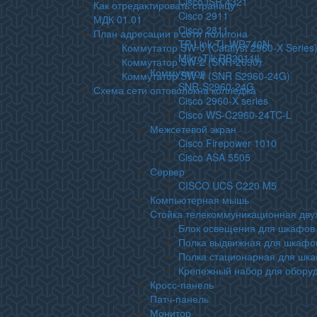
Cisco ISR 4321
Как отредактировать страницу
Cisco 2911
МДК 01.01
Cisco 2811
План адресации в сети полигона
TP-Link TL-WR740N
Коммутатор SW-0 (Catalyst 2960-X Series
MikroTik RB2011iL
Коммутатор SW-2 (SNR-2690)
Коммутатор
Коммутатор SW-4 (SNR S2960-24G)
SNR-S2960-24G
Схема сети оптоволокна колледжа
Cisco 2960-X series
Cisco WS-C2960-24TC-L
Межсетевой экран
Cisco Firepower 1010
Cisco ASA 5505
Сервер
CISCO UCS C220 M5
Компьютерная мышь
Стойка телекоммуникационная дв
Блок освещения для шкафов
Полка выдвижная для шкафо
Полка стационарная для шк
Крепежный набор для обору
Кросс-панель
Патч-панель
Монитор