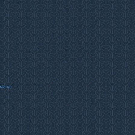
хоста