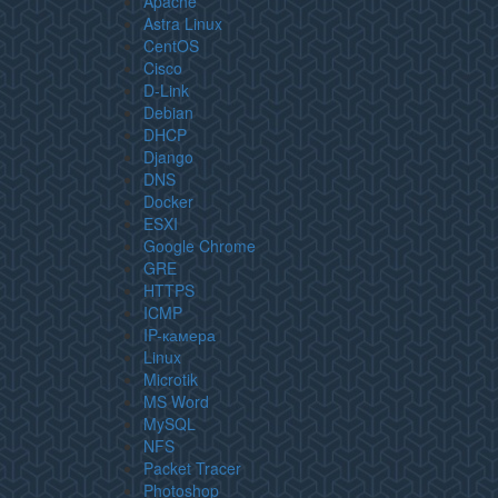
Apache
Astra Linux
CentOS
Cisco
D-Link
Debian
DHCP
Django
DNS
Docker
ESXI
Google Chrome
GRE
HTTPS
ICMP
IP-камера
Linux
Microtik
MS Word
MySQL
NFS
Packet Tracer
Photoshop