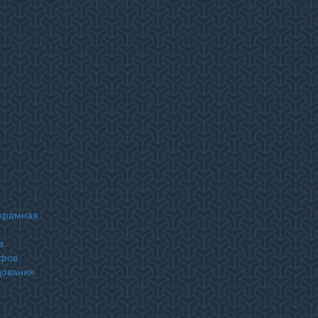
)
ухрамная
в
афов
дования